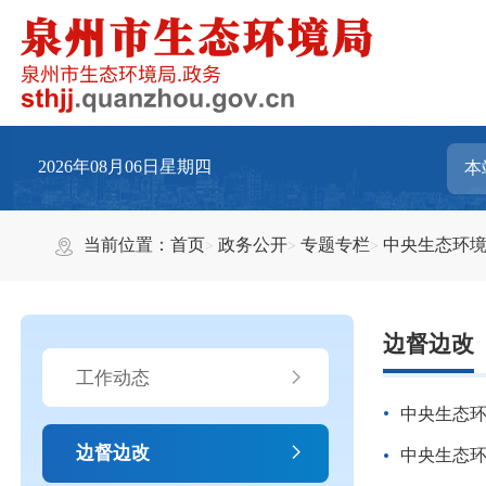
2026年08月06日星期四
当前位置：
首页
政务公开
专题专栏
中央生态环
边督边改
工作动态
中央生态
边督边改
中央生态