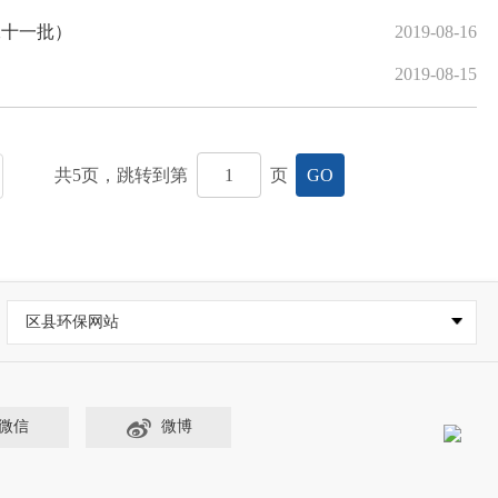
二十一批）
2019-08-16
2019-08-15
共
5
页，跳转到第
页
GO
区县环保网站
微信
微博