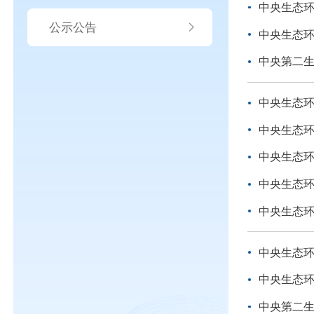
中央生态
公示公告
中央生态
中央第二生
中央生态
中央生态
中央生态
中央生态
中央生态
中央生态
中央生态
中央第二生