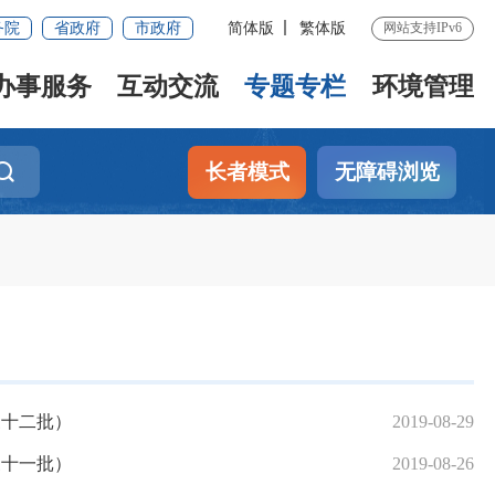
务院
省政府
市政府
简体版
繁体版
网站支持IPv6
办事服务
互动交流
专题专栏
环境管理
长者模式
无障碍浏览
三十二批）
2019-08-29
三十一批）
2019-08-26