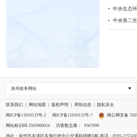
中央生态
中央第二生
泉州政务网站
联系我们
|
网站地图
|
版权声明
|
帮助信息
|
隐私安全
闽ICP备11010133号-2
闽ICP备11010133号-7
闽公网安备 35050
网站标识码:3505000024
访客数总量：
9367099
地址：泉州市丰泽区东海行政中心交通科研楼D栋 电话：0595-2257430