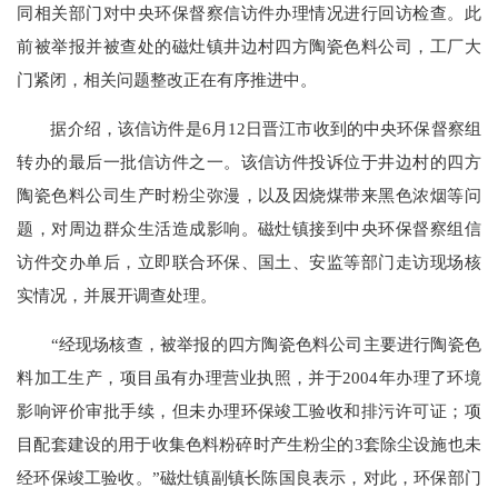
同相关部门对中央环保督察信访件办理情况进行回访检查。此
前被举报并被查处的磁灶镇井边村四方陶瓷色料公司，工厂大
门紧闭，相关问题整改正在有序推进中。
据介绍，该信访件是6月12日晋江市收到的中央环保督察组
转办的最后一批信访件之一。该信访件投诉位于井边村的四方
陶瓷色料公司生产时粉尘弥漫，以及因烧煤带来黑色浓烟等问
题，对周边群众生活造成影响。磁灶镇接到中央环保督察组信
访件交办单后，立即联合环保、国土、安监等部门走访现场核
实情况，并展开调查处理。
“经现场核查，被举报的四方陶瓷色料公司主要进行陶瓷色
料加工生产，项目虽有办理营业执照，并于2004年办理了环境
影响评价审批手续，但未办理环保竣工验收和排污许可证；项
目配套建设的用于收集色料粉碎时产生粉尘的3套除尘设施也未
经环保竣工验收。”磁灶镇副镇长陈国良表示，对此，环保部门