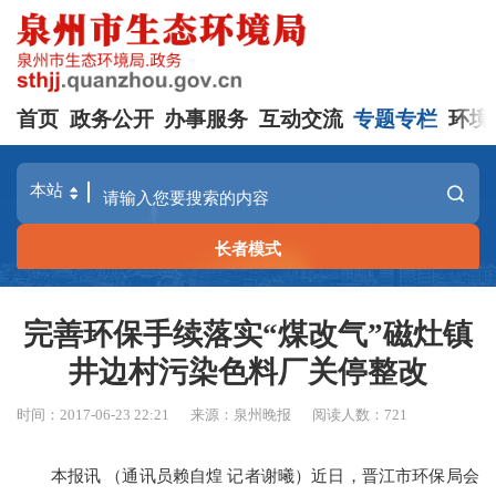
首页
政务公开
办事服务
互动交流
专题专栏
环境
长者模式
完善环保手续落实“煤改气”磁灶镇
井边村污染色料厂关停整改
时间：2017-06-23 22:21
来源：泉州晚报
阅读人数：
721
本报讯 （通讯员赖自煌 记者谢曦）近日，晋江市环保局会