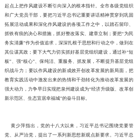
起点上把作风建设不断引向深入的根本指针。全市各级党组织
和广大党员干部，要把习
近平
总书记重要讲话精神贯穿到巩固
拓展活动成果和深化作风建设的各项工作之中，以踏石留印、
抓铁有痕的决心和措施，抓好整改落实、建章立制；要把“为民
务实清廉”作为价值追求，深深扎根于思想和行动之中，做到在
其位谋其政；要下大气力切实抓好基层党组织建设，通过补“短
板”、强“核心”、保纯洁、重服务、抓发展，不断提升基层党组
织战斗力；要以作风建设的新成效开创改革发展的新局面，把
教育实践活动中激发出来的热情和干劲转化为推动改革发展的
强大动力，力争早日实现把泉州建设成为“经济升级版、改革创
新示范区、生态宜居幸福城”的奋斗目标。
黄少萍指出，党的十八大以来，习近平总书记围绕党要管
党、从严治党，提出了一系列新思想新观点新要求。习
近平
总