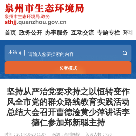
首页
政务公开
办事服务
互动交流
专题专栏
环境
长者模式
坚持从严治党要求持之以恒转变作
风全市党的群众路线教育实践活动
总结大会召开曹德淦黄少萍讲话李
德仁参加郑新聪主持
时间：2014-10-20 11:07
来源：泉州晚报
阅读人数：
736