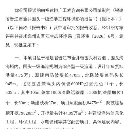
你公司报送的由
福建恒广工程咨询有限公司
编制的《
福建
省晋江市金井围头一级渔港工程
环境影响报告书（报批本）》
（以下简称《报告书》）及申请审批的报告收悉。经组织专家
评审并征求泉州市
晋江
生态环境局（
晋环
审
〔
2026
〕
6
号
）意
见，现批复如下：
一、
本项目
位于福建省晋江市金井镇围头村西侧，围头湾
海域内
。围头一级渔港规划为综合型一级渔港，设计年鱼货卸
港量
4.75万
t
，新建南防波堤长
470m，北防波堤兼码头长
945m。北防波堤兼码头内侧设600HP渔船泊位11个，长
505m，其中105m兼靠1000t冷藏运输船；300t执法船舶位1
2
个，长60m；新建栈桥97m。
项目
疏浚面积
8475m
，防波堤基
2
3
槽开挖
79820m
，开挖量共计
44.09万m
；并建设渔港信息化
工程、环保工程、水电设施等其它配套项目。
具体建设内容、