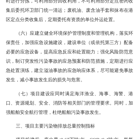
时进行分拣，可利用部分回收利用，
不可利用部分定点
密闭
收
集后委托环卫部门统一清运
；废机油、废含油手套和抹布在港
区定点分类收集后
，
定期委托有资质的单位
外运
处置
。
（六）
应建立健全环境保护管理制度和管理机构，落实环
保责任，加强应急设施建设，建设单位（或依托第三方）配备
必要的应急设备，提高应急反应和
处置
能力；强
化风险防范意
识，制订
突发性污染事故的应急预案和防范措施
，定期进行应
急处置演练，建立溢油事故的应急响应体系，尽可能避免事故
发生，减小事故发生后的损失与危害
。
（七）项目建设应同时满足海洋
渔业
、海事、
海警、
港
口、
资源
规划、安全、消防等相关部门的管理要求。同时，加
强船舶安全航行管理，杜绝船舶污染事故发生。
三、项目主要污染物排放总量控制指标