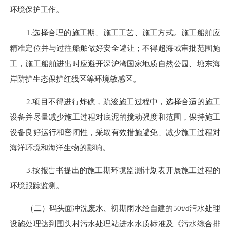
环境保护工作。
1.选择合理的施工期、施工工艺、施工方式。施工船舶应
精准定位并与过往船舶做好安全避让；不得超海域审批范围施
工，施工船舶进出时应避开深沪湾国家地质自然公园
、
塘东海
岸防护生态保护红线区
等环境敏感区
。
2.
项目不得进行炸礁，
疏浚施工过程中，选择合适的施工
设备并尽量减少施工过程对底泥的搅动强度和范围，保持施工
设备良好运行和密闭性，采取有效措施避免、减少施工过程对
海洋环境
和海洋生物
的影响。
3.按报告书提出的施工期环境监测计划表开展施工过程的
环境跟踪监测。
（二）
码头面冲洗废水、初期雨水
经自建的
50t/d污水处理
设施处理达到围头村污水处理站进水水质标准及《污水综合排