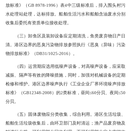
放标准》（GB 8978-1996）表4中三级标准后，排入围头村污
水处理站处理，达标排放。
船舶生活污水
和
船舶含油废水
分别
收集后委托有资质单位接收处理。
（三）卸鱼区及装卸设备应定期清洗，鱼类废弃物日产日
清。
港区边界的恶臭污染物排放参照执行《恶臭（异味）污染
物排放标准》（
DB31/1025-2016）。
（四）运营期应选用低噪声设备，对高噪声设备，应采取
减振、隔声等
有效的
降噪措施，同时，加强对机械设备的定期
检修和维护。港区边界噪声执行《工业企业厂界环境噪声排放
标准》（
GB12348-2008）的
2
类标准
，昼间
≤6
0
分贝、夜间
≤5
0
分贝。
（五）
固体废物应分类收集，综合利用。港区生活垃圾、
船舶生活垃圾收集后，由环卫部门及时清运；渔产品废弃物及