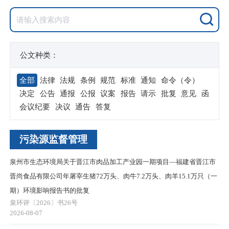
公文种类：
全部
法律
法规
条例
规范
标准
通知
命令（令）
决定
公告
通报
公报
议案
报告
请示
批复
意见
函
会议纪要
决议
通告
答复
污染源监督管理
泉州市生态环境局关于晋江市肉品加工产业园一期项目—福建省晋江市
晋尚食品有限公司年屠宰生猪72万头、肉牛7.2万头、肉羊15.1万只（一
期）环境影响报告书的批复
泉环评〔2026〕书26号
2026-08-07