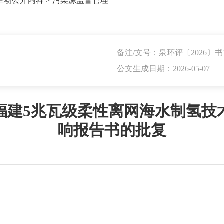
主动公开内容
>
污染源监督管理
备注/文号：泉环评〔2026〕书
公文生成日期：2026-05-07
福建5兆瓦级柔性离网海水制氢技
响报告书的批复