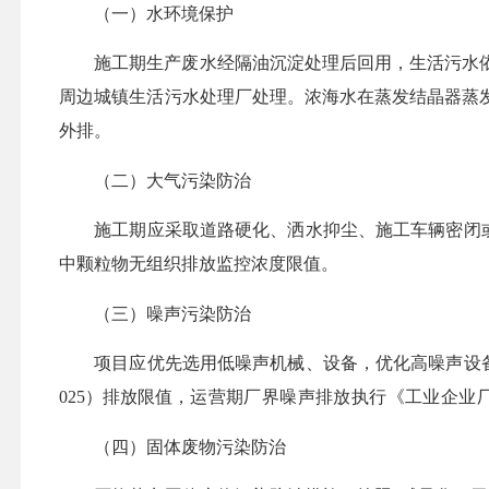
（
一
）水环境保护
施工期生产废水经隔油沉淀处理后回用，生活污水
周边城镇生活污水处理厂处理。浓海水在蒸发结晶器蒸
外排。
（
二
）大气污染防治
施工期应
采取道路硬化、洒水抑尘、施工车辆密闭
中颗粒物无组织排放监控浓度限值。
（
三
）噪声污染防治
项目应
优先选用
低噪声机械、设备
，
优化高噪声设
025）排放限值，
运营期厂界噪声排放执行《工业企业
（
四
）固体废物污染防治