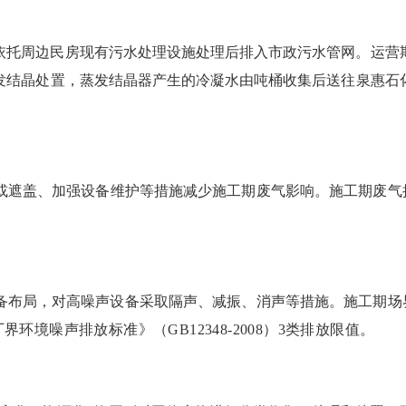
依托周边民房现有污水处理设施处理后排入市政污水管网。运营
发结晶处置，蒸发结晶器产生的冷凝水由吨桶收集后送往泉惠石
或遮盖、加强设备维护等措施减少施工期废气影响。施工期废气
备布局
，
对高噪声设备
采取
隔声、减振、消声等措施
。
施工期场
厂界环境噪声排放标准》
（
GB12348-2008
）
3
类排放限值。