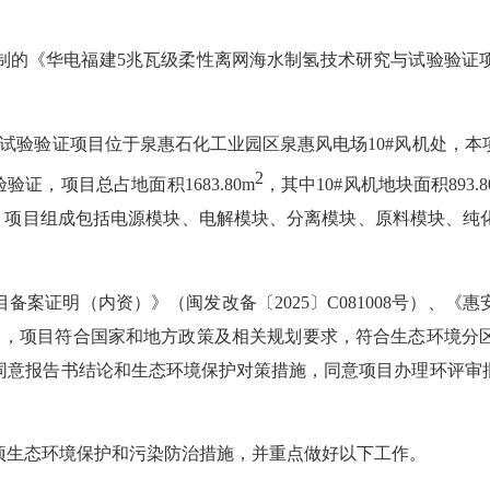
制的《华电福建
5兆瓦级柔性离网海水制氢技术研究与试验验证
与试验验证项目位于
泉惠石化工业园区
泉惠风电场
10#风机处，
2
验验
证，项目
总
占地
面积
1683.80m
，其中
10#风机地块面积893.8
。
项目组成包括电源模块、电解模块、分离模块、原料模块、纯
目备案证明
（内资）
》（
闽发改备〔
2025
〕
C081008
号）
、《惠
）
，项目符合国家和地方政策及相关规划要求，符合生态环境分
同意报告书结论和生态环境保护对策措施，同意项目办理环评审
项生态环境保护和污染防治措施，并重点做好以下工作。