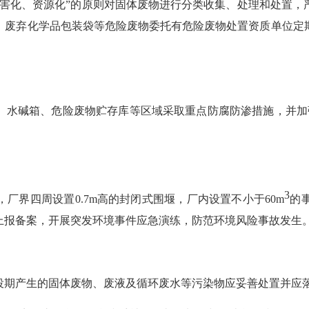
害化、资源化”的原则
对固体废物进行分类收集、处理和处置，
、废弃化学品包装袋等
危险废物
委托有危险废物处置资质单位定
。
、水碱箱、危险废物贮存库等区域采取重点防腐防渗措施，并加
3
，厂界四周设置
0.7m高的封闭式围堰，厂内设置不小于60m
的
上报备案，
开展突发环境事件应急演练
，
防范环境风险事故发生
役期产生的固体废物、废液及循环废水等污染物应妥善处置并应