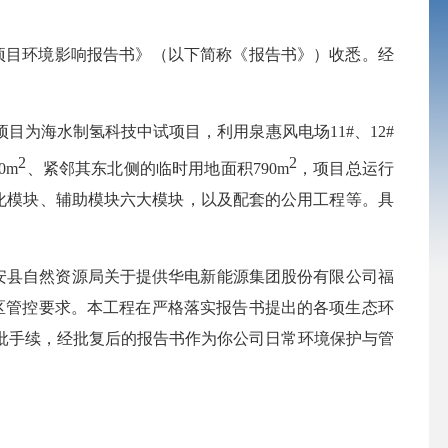
项目环境影响报告书》（以下简称
《
报告书
》
）收悉。经
本项目为海水制氢科技中试项目
，
利用泉惠风电场
11#、12#
2
2
0m
、紧邻其东北侧的临时用地面积
790m
，项目
总运行
化模块、辅助模块
六大模块，以及配套的公用工程等。具
安县自然资源局关于提供华电新能源集团股份有限公司福
区管控要求。本工程在严格落实报告书提出的各项生态环
批手续，经批复后的报告书作为你公司日常环境保护与管