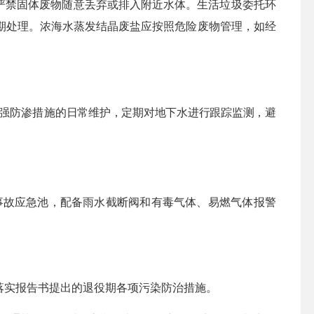
严禁固体废物随意丢弃或排入附近水体。
生活垃圾委托环
期处理
。
浓海水蒸发结晶废盐
应按照危险废物管理，
如
经
强防渗措施
的日常维护，定期对地下水进行跟踪监测，避
事故应急池，配备雨水截断阀和有毒气体、易燃气体报警
。
落实报告书提出的退役期各项污染防治措施。