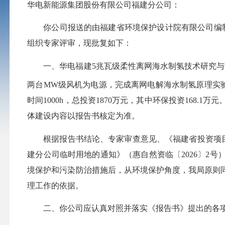
华电新能源集团股份有限公司福建分公司：
你公司报送的由福建省环境保护设计院有限公司编
组织专家评审，现批复如下：
一、
华电福建
5兆瓦级柔性离网海水制氢技术研究
两台MW级风机为电源，完成离网电解海水制氢原理实
时间
1000h
，
总投资
1870万元，其中环保投资168.
1
万元
体建设内容以报告书核定为准。
根据报告书结论、专家审查意见
、《福建省投资项
建分公司临时用地的通知》（惠自然资临〔
202
6
〕
2
号
境保护和污染防治措施后，从环境保护角度，我局原则
理工作的依据。
二、你公司应认真对照并落实《报告书》提出的各