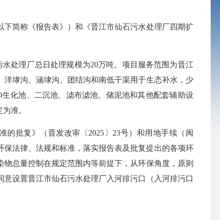
以下简称《报告表》）和《晋江市仙石污水处理厂四期扩
污水处理厂总日处理规模为20万吨。项目服务范围为晋江
、洋埭沟、涵埭沟、团结沟和南低干渠用于生态补水，少
O生化池、二沉池、滤布滤池、储泥池和其他配套辅助设
定为准。
准的批复》
（晋发改审〔2025〕23号
）
和用地手续（闽
省有关的环保法律、法规和标准，落实报告表及批复提出的各项环
染物总量控制在规定范围内等前提下，从环保角度，原则
同意设置
晋江市仙石污水处理厂
入河排污口（入河排污口