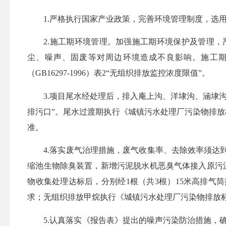
1.严格执行国家产业政策，完善环境管理制度，选
2.施工期环境管理。加强施工期环境保护及管理
尘、噪声、固废等对周边环境造成不良影响。施工期噪
（GB16297-1996）表2“无组织排放监控浓度限值”。
3.项目尾水经处理后，排入庵上沟、洋埭沟、涵埭
排污口”。尾水过渡期执行《城镇污水处理厂污染物排放标准》（
准。
4.落实废气治理措施，废气收集率、去除效率须
缩池生物除臭装置，新增污泥脱水机恶臭气体接入原污
物收集处理达标后，分别经1根（共3根）15米高排气
求；无组织排放甲烷执行《城镇污水处理厂污染物排放
5.认真落实《报告表》提出的噪声污染防治措施，确