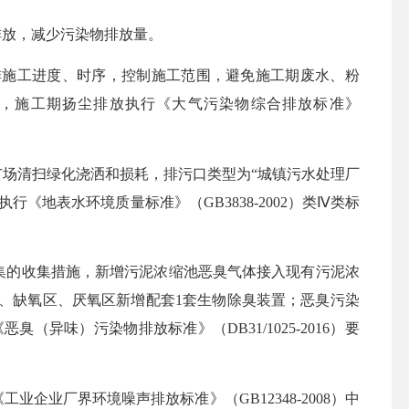
排放，减少污染物排放量。
排施工进度、时序，控制施工范围，避免施工期废水、粉
5），施工期扬尘排放执行《大气污染物综合排放标准》
广场清扫绿化浇洒和损耗，排污口类型为“城镇污水处理厂
执行《地表水环境质量标准》（GB3838-2002）类Ⅳ类标
集的收集措施，新增污泥浓缩池恶臭气体接入现有污泥浓
、缺氧区、
厌氧区新增配套1套生物除臭装置；恶臭污染
《恶臭
（
异味
）
污染物排放标准》
（
DB31/1025-2016
）
要
业厂界环境噪声排放标准》（GB12348-2008）中