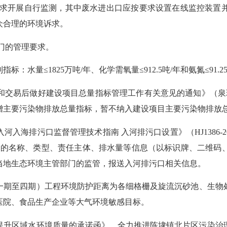
范要求开展自行监测，其中废水进出口应按要求设置在线监控装置
众合理的环境诉求。
部门的管理要求。
制指标：水量
≤1825万吨/年、化学需氧量≤912.5吨/年和氨氮≤91.2
和交易后做好建设项目总量指标管理工作有关意见的通知》
（
泉
增主要污染物排放总量指标，暂不纳入建设项目主要污染物排放
入河入海排污口监督管理技术指南
入河排污口设置》（
HJ13
河排污口的名称、类型、责任主体、排水量等信息（以标识牌、二
当地生态环境主管部门的监管，报送入河排污口相关信息。
一期至四期
）
工程环境防护距离为各细格栅及旋流沉砂池、生物
医院、食品生产企业等大气环境敏感目标。
提升区域水环境质量的承诺函》，全力推进陈埭镇北片区污染治