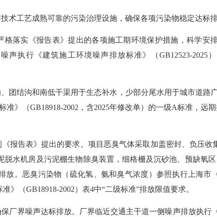
用技术工艺成熟可靠的污染治理设施，确保各项污染物稳定达标
，严格落实《报告表》提出的各项施工期环境保护措施，科学安
声执行《建筑施工环境噪声排放标准》（GB12523-202
沟、团结沟和南低干渠用于生态补水，少部分尾水用于城市道路
GB18918-2002，含2025年修改单）的一级A标准，远期
达到《报告表》提出的要求。项目恶臭气体采取加盖密封、负压收
泥脱水机房及污泥棚生物除臭装置，细格栅及沉砂池、预
缺氧区
筒排放。恶臭污染物（硫化氢、氨和臭气浓度）参照执行上海市
标准》
（
GB18918-2002
）
表4中“二级标准”排放限值要求。
保厂界噪声达标排放。厂界临近交通主干道一侧噪声排放执行《工业企