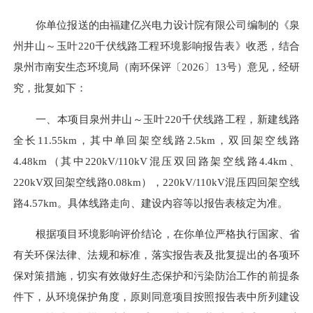
你单位报送的由
福建亿兴电力设计院有限公司
编制的《
泉
州井山～玉叶
220千伏线路工程
环境影响报告表》收悉，结合
泉州市南安
生态环境局（
南
环保
评
〔
202
6
〕
13
号）意见，经研
究，批复如下：
一、本项目
泉州井山～玉叶
220千伏线路工程
，新建线路
全长
11.55
km，
其中单回架空线路
2.5km，
双回架空线路
4.48km（其中220kV/110kV混压双回路架空线路4.4km、
220kV双回架空线路0.08km），220kV/110kV混压四回架空线
路4.57km
。具体线路走向、建设内容等以报告表核定为准。
根据项目环境影响评价结论，在你单位严格执行国家、省
有关环保法律、法规和标准，落实报告表及批复提出的各项环
保对策措施，切实有效做好生态保护和污染防治工作的前提条
件下，从环境保护角度，原则同意项目按照报告表中所列建设