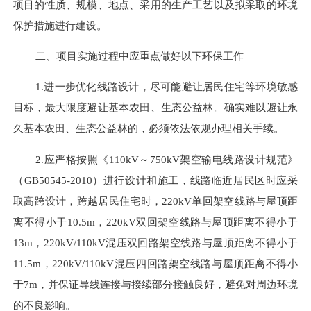
项目的性质、规模、地点、采用的生产工艺以及拟采取的环境
保护措施进行建设。
二、项目实施过程中应重点做好以下环保工作
1.进一步优化线路设计，尽可能避让居民住宅等环境敏感
目标，最大限度避让基本农田
、生态公益林
。确实难以避让永
久基本农田
、生态公益林
的，必须依法依规办理相关手续。
2.应严格按照《110kV～750kV架空输电线路设计规范》
（GB50545-2010）进行设计和施工，线路临近居民区时应采
取高跨设计，跨越居民住宅时，220kV
单
回架空线路与屋顶距
离不得小于
1
0.5
m
，
220kV
双
回架空线路与屋顶距离不得小于
1
3
m
，
220kV/110kV混压双回路架空线路与屋顶距离不得小于
1
1.5
m，220kV/110kV混压
四
回路架空线路与屋顶距离不得小
于
7
m，并保证导线连接与接续部分接触良好，避免对周边环境
的不良影响。