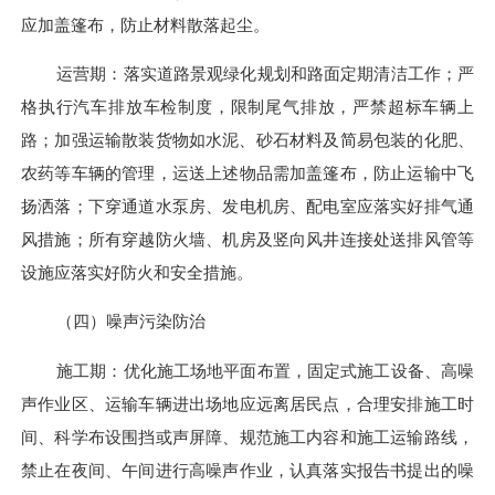
应加盖篷布，防止材料散落起尘。
运营期：落实道路景观绿化规划
和路面定期清洁工作
；严
格执行汽车排放车检制度
，限制尾气排放，严禁超标车辆上
路；加强运输散装货物如水泥、砂石材料及简易包装的化肥、
农药等车辆的管理
，
运送上述物品需加盖
篷
布，防止运输中飞
扬洒落；下穿通道水泵房、发电机房、配电室应落实好排气通
风措施；所有穿越防火墙、机房及竖向风井连接处送排风管等
设施应落实好防火和安全措施。
（四）噪声污染防治
施工期：优化施工场地平面布置，固定式施工设备、高噪
声作业区、运输车辆进出场地应远离居民点，合理安排施工时
间、
科学布设围挡或声屏障、规范
施工内容和施工运输路线，
禁止在夜间、午间进行高噪声作业，认真落实报告书提出的噪