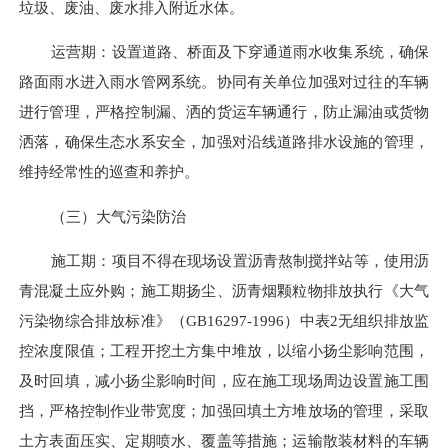
垃圾、废油、废水排入附近水体。
运营期：设置道路、桥面及下穿通道雨水收集系统，确保
路面雨水进入雨水管网系统。协同有关单位加强对过往的
车辆
进行管理，严格控制漏、洒的货运车辆通行，防止漏油或货物
洒落
，
确保生态水系安全，加强对沿线道路排水设施的管理，
维持经常性的巡查和养护。
（三）大气污染防治
施工期：项目不得在现场设置沥青熬制搅拌站等，使用沥
青混凝土应外购；施工期扬尘、沥青烟颗粒物排放执行《大气
污染物综合排放标准》
（GB16297-1996
）
中表
2
无组织排放监
控浓度限值；工程开挖土方集中堆放，以缩小扬尘影响范围，
及时回填，减小扬尘影响时间，应在施工现场周边设置施工围
挡，严格控制作业带宽度；加强回填土方堆放场的管理，采取
土方表面压实、定期喷水、覆盖等措施；运输散装材料的车辆