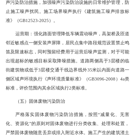
声污染防治措施，加强噪声污染防治设施的日常维护管理，防
止施工噪声扰民。施工场界噪声执行《建筑施工噪声排放标
准》（
GB12523-2025）。
运营期：强化路面管理降低车辆震动噪声，高架桥及匝道
邻近敏感点一侧安装声屏障，居民点集中路段规范设置禁止鸣
笛及限速标志，同时预留经费用于运营后噪声监测，对于可能
出现超标的敏感目标采取降噪措施。
道路两侧高于
3层楼的临
街建筑物或低于3层楼交通干线边界线外35
米
以内面向道路一
侧区域声环境执行《声环境质量标准》（
GB3096-2008）4a类
标准，评价范围内其余区域执行2类标准。
（五）固体废物污染防治
严格落实固体废物污染防治措施，按照
“
减量化、无害
化、资源化
”的原则
对固体废物进行分类收集、处理和处置，
严禁固体废物随意丢弃或排入附近水体。施工产生的建筑渣土