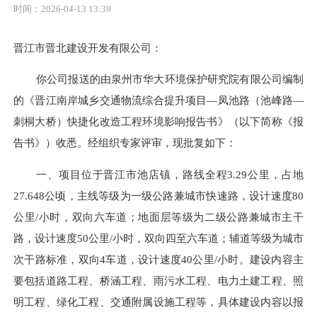
时间：2026-04-13 13:39
晋江市晋北建设开发有限公司：
你公司报送的由泉州市华大环境保护研究院有限公司编制
的《晋江南岸城乡交通物流综合提升项目
—凤池路
（
池峰路
—
刺桐大桥
）
快捷化改造工程环境影响报告书》（以下简称
《
报
告书
》
）收悉。经组织专家评审，现批复如下：
一、
项目位于晋江市池店镇，路线全程
3.29公里，占地
27.648公顷，主线等级为一级公路兼城市快速路，设计速度80
公里/小时，双向
六
车道；地面层等级为二级公路兼城市主干
路，设计速度
50公里/小时，双向
四
至
六
车道；辅道等级为城市
次干路标准，双向
4车道，设计速度40公里/小时。
建设内容主
要包括道路工程、桥涵工程、雨污水工程、电力土建工程、照
明工程、绿化工程、交通附属设施工程等，具体建设内容以报