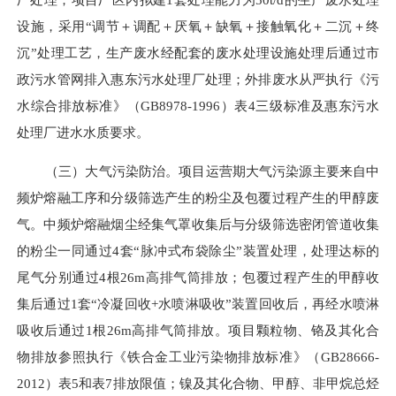
设施，采用“调节＋调配＋厌氧＋缺氧＋接触氧化＋二沉＋终
沉”处理工艺，生产废水经配套的废水处理设施处理后
通过市
政污水管网排入惠东污水处理厂处理
；外排废水从严执行
《污
水综合排放标准》（
GB8978-1996）表4三级标准
及
惠东污水
处理厂进水水质要求。
（
三
）
大
气污染防治。项目运营期大气污染源主要来自中
频炉熔融
工序和
分级筛选产生的粉尘
及
包覆过程产生的甲醇
废
气
。中频炉熔融烟尘经集气罩收集后与分级筛选密闭管道收集
的粉尘一同通过
4套“脉冲式布袋除尘”装置处理，处理达标的
尾气分别通过4根26m高排气筒排放；包覆过程产生的甲醇收
集后通过1套“冷凝回收+水喷淋吸收”装置回收
后
，再经水喷淋
吸收后通过
1根26m高排气筒排放。项目颗粒物、铬及其化合
物排放参照执行
《
铁合金工业污染物排放标准
》（
GB28666-
2012）
表
5
和表
7
排放限值；镍及其化合物
、
甲醇、非甲烷总烃