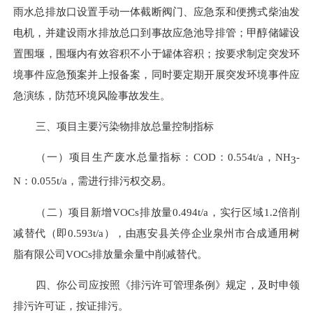
雨水总排放口设置手动一体截断阀门、应急泵和便携式柴油发
电机，并建设雨水排放总口到事故应急池导排管；甲醇储罐设
置围堰，围堰内有效容积不小于罐体容积
；
按要求制定突发环
境事件应急预案并上报备案，同时要定期开展突发环境事件应
急演练，防范环境风险事故发生。
三、项目主要污染物排放总量控制指标
（一）
项目生产废水总量指标：
COD：0.554t/a，NH
-
3
N：0.055t/a，需进行排污权交易。
（
二
）项目新增
VOCs排放量
0.494t
/
a
，实行区域
1.2倍削
减替代（即
0.593t/a
），由
惠安县关停企业泉州市合成通用树
脂有限公司
VOCs排放量余量
中削减替代。
四、你公司应按照《排污许可管理条例》规定，及时申领
排污许可证，按证排污。