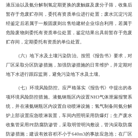
液压油以及氨分解制氢定期更换的废触媒及废分子筛，收集后
暂存于危废贮存间，委托有资质单位进行处置；废水沉淀污泥
经鉴定后若属于一般固废则
出售给建材企业综合利用
，若属于
危险废物则委托有资质单位处置，鉴定结果出具前暂存于危废
贮存间，定期委托有资质的单位处置
。
（六）
地下水及土壤污染防治。按照《报告书》要求，对
厂区采取分区防渗措施，加强防渗措施的日常维护，并定期对
地下水进行跟踪监测，避免污染地下水及土壤。
（
七
）环境风险防控。应严格落实
《
报告书
》
中提出的各
项环境风险防控措施
。
液氨钢瓶区内设置
NH3气体泄漏报警系
统，并在液氨钢瓶区内设置自动喷淋设施；氢气制备间氨分解
炉上部设置应急喷淋装置，车间内照明采用防爆灯；生产废水
收集管采用PE防腐防渗管，采取明管明沟敷设，管沟采取防腐
防渗措施；建
设有效
容积
不小于
640m3的事故应急池；在厂区