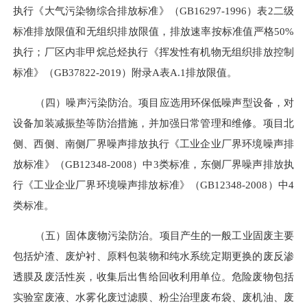
执行《大气污染物综合排放标准》
（GB16297-1996
）
表2二级
标准
排放限值和无组织排放限值，排放速率按标准值严格
50%
执行；厂区内非甲烷总烃
执行《挥发性有机物无组织排放控制
标准》
（GB37822-2019
）
附录
A表A.1排放限值
。
（四）噪
声污染防治。项目应选用环保低噪声型设备，对
设备加装减振垫等防治措施
，并
加强日常管理和维修。项目北
侧、西侧、南侧厂界噪声
排放执行
《工业企业厂界环境噪声排
放标准》
（GB12348-2008
）
中3类标准，东侧厂界噪声
排放执
行
《工业企业厂界环境噪声排放标准》
（
GB12348-2008
）
中4
类标准
。
（五）
固体废物污染防治。项目产生的一般工业固废主要
包括炉渣、废炉衬、原料包装物和纯水系统定期更换的废反渗
透膜及废活性炭，
收集后
出售给回收利用单位。危险废物包括
实验室废液、水雾化废过滤膜、粉尘治理废布袋、废机油、废