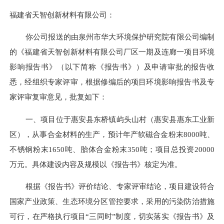
福建省天智创新材料有限公司
：
你公司报送的由
泉州市华大环境保护研究院有限公司
编制
的《
福建省天智创新材料有限公司厂区一期及连廊一项目
环境
影响报告
书
》（以下简称《报告
书
》）
及申请审批的报告
收
悉，经组织专家
评
审，
根据修编后的项目环境影响报告书及专
家评审复审意见，
批复如下：
一、项目位于
惠安县东桥镇屿头山村（
惠安县惠东工业新
区
）
，从事
合金材料
的生产
，
预计
年产
软磁合金粉末
8000吨、
不锈钢粉末1650吨、胎体合金粉末350吨
；项目总投资
20000
万元。
具体建设内容及规模以《报告
书
》核定为准。
根据《报告
书
》评价结论、
专家评审结论
，项目建设符合
国家产业政策、生态环境分区管控要求，采用的污染防治措施
可行，在严格执行项目
“三同时”制度，切实落实《报告
书
》及