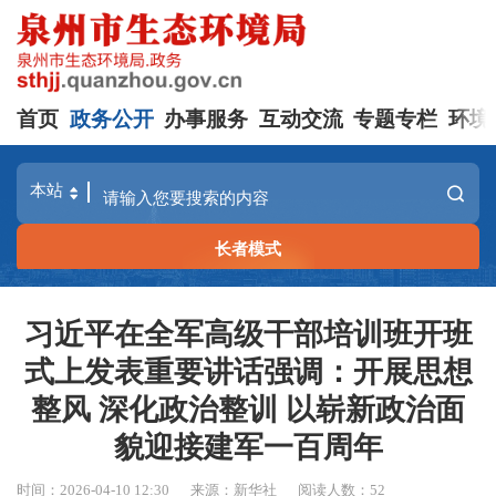
首页
政务公开
办事服务
互动交流
专题专栏
环境
长者模式
习近平在全军高级干部培训班开班
式上发表重要讲话强调：开展思想
整风 深化政治整训 以崭新政治面
貌迎接建军一百周年
时间：2026-04-10 12:30
来源：新华社
阅读人数：
52