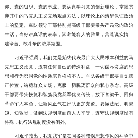
仰、党的组织、党的事业。要认真学习党的创新理论，掌握贯
穿其中的马克思主义立场观点方法，以理论上的清醒保证政治
上的坚定。军队领导干部特别是高级干部要带头严肃党内政治
生活，当好讲真话的表率，涵养能容人的雅量，营造说实情、
建诤言、敢斗争的浓厚氛围。
习近平强调，我们党是始终代表最广大人民根本利益的马
克思主义政党，没有任何自己的特殊利益，一切谋私贪腐的思
想和行为都同党的性质宗旨格格不入。军队各级干部要自觉摆
正位置，站稳群众立场，克服一切脱离群众的私心杂念。高级
干部要带头恢复和弘扬我党我军优良传统，放下官架子、回归
革命军人本色，让新风正气在部队更加充盈。要懂法纪、明规
矩、知敬畏，做到法规制度面前人人平等，遵守法规制度没有
特殊，执行法规制度没有例外。
习近平指出，我党我军是在同各种错误思想作风的斗争中