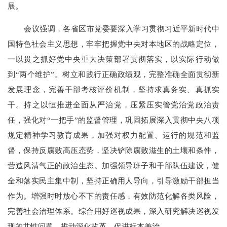
展。
会议强调，各省区市党委要深入学习贯彻习近平新时代中
国特色社会主义思想，牢牢把握党中央对本地区的战略定位，
一以贯之抓好党中央重大决策部署贯彻落实，以实际行动做
到
“两个维护”。树立和践行正确政绩观，完整准确全面贯彻新
发展理念，完善干部考核评价机制，坚持求真务实、真抓实
干。持之以恒推进全面从严治党，压紧压实管党治党政治责
任，强化对“一把手”的监督管理，巩固拓展深入贯彻中央八项
规定精神学习教育成果，加强对权力配置、运行的规范和监
督，保持反腐败高压态势，坚决铲除腐败滋生的土壤和条件，
营造风清气正的政治生态。加强领导班子和干部队伍建设，健
全和落实民主集中制，坚持正确用人导向，引导激励干部担当
作为。增强时时放心不下的责任感，有效防范化解各类风险，
完善社会治理体系。综合用好巡视成果，深入研究解决巡视发
现的共性问题，推动深化改革，促进标本兼治。