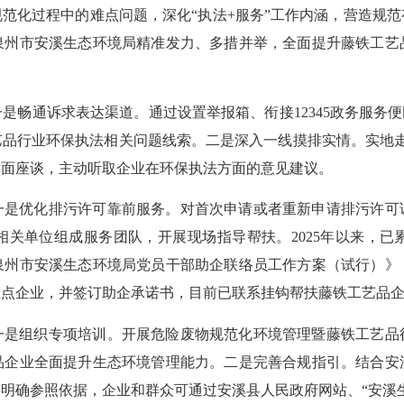
规范化过程中的难点问题，深化
“执法+服务”工作内涵，营造规
泉州市安溪生态环境局精准发力、多措并举，全面提升藤铁工艺
一是畅通诉求表达渠道。通过设置举报箱、衔接
12345政务服
品行业环保执法相关问题线索。二是深入一线摸排实情。实地走
对面座谈，主动听取企业在环保执法方面的意见建议。
一是优化排污许可靠前服务。对首次申请或者重新申请排污许可
相关单位组成服务团队，开展现场指导帮扶。
2025年以来，
泉州市安溪生态环境局党员干部助企联络员工作方案（试行）》
点企业，并签订助企承诺书，目前已联系挂钩帮扶藤铁工艺品企
一是组织专项培训。开展危险废物规范化环境管理暨藤铁工艺品
艺品企业全面提升生态环境管理能力。二是完善合规指引。结合
明确参照依据，企业和群众可通过安溪县人民政府网站、“安溪