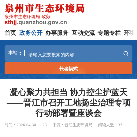
首页
政务公开
办事服务
互动交流
专题专栏
环境
长者模式
凝心聚力共担当 协力控尘护蓝天
——晋江市召开工地扬尘治理专项
行动部署暨座谈会
时间：2026-04-30 11:28
来源：晋江生态环境局
阅读人数：
33