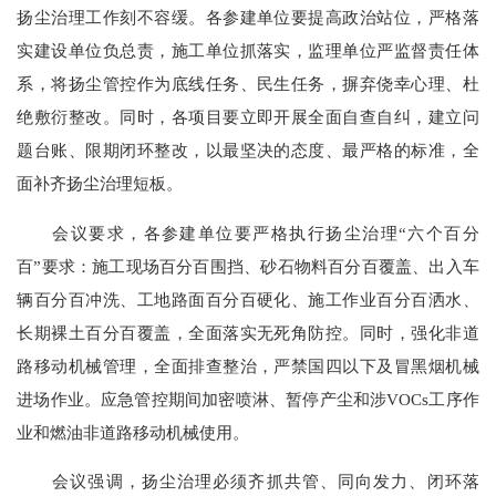
扬尘治理工作刻不容缓。各参建单位要提高政治站位，严格落
实建设单位负总责，施工单位抓落实，监理单位严监督责任体
系，将扬尘管控作为底线任务、民生任务，摒弃侥幸心理、杜
绝敷衍整改。同时，各项目要立即开展全面自查自纠，建立问
题台账、限期闭环整改，以最坚决的态度、最严格的标准，全
面补齐扬尘治理短板。
会议要求
，
各参建单位要严格执行扬尘治理
“六个百分
百”要求：施工现场百分百围挡、砂石物料百分百覆盖、出入车
辆百分百冲洗、工地路面百分百硬化、施工作业百分百洒水、
长期裸土百分百覆盖，全面落实无死角防控。同时，强化非道
路移动机械管理，全面排查整治，严禁国四以下及冒黑烟机械
进场作业。应急管控期间加密喷淋、暂停产尘和涉VOCs工序作
业和燃油非道路移动机械使用。
会议强调
，
扬尘治理必须齐抓共管、同向发力、闭环落