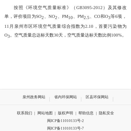
按照《环境空气质量标准》（
GB3095-2012）及其修改
单，评价项目为SO
、NO
、PM
、PM
、CO和O
等6项，
2
2
10
2.5
3
11
月泉州市区环境空气质量综合指数为
2.10
，首要污染物为
O
。空气质量总达标天数
30
天
，
空气质量达标天数比例
100
%。
3
泉州政务网站
省内环保网站
区县环保网站
联系我们
|
网站地图
|
版权声明
|
帮助信息
|
隐私安全
闽ICP备11010133号-2
闽ICP备11010133号-7