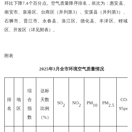
环比下降
7.4个百分点
。空气质量降序排名，依次为：惠安
县、
南安市
、
泉港区
、
台商区（并列第
3
）
、
安溪
县
（并列第
3
）、
石狮市
、
晋江市
、
永春
县
、
洛江区
、
德化
县、
丰泽区
、
鲤城
区、开发区（详见附表）。
附表
202
5
年
3
月
全市
环境空气质量情况
综
达标
排
地
合
天数
CO-
SO
NO
PM
PM
2
2
10
2.5
名
区
指
比例
95per
数
（
%）