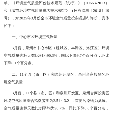
单、《环境空气质量评价技术规范（试行）》（HJ663-2013）
和《城市环境空气质量排名技术规定》（环办监测〔2018〕19
号），对202
5
年
3
月份全市
环境
空气质量按实况进行评价，具体
如下：
一、中心市区环境空气质量
3
月份，泉州市中心市区（鲤城区、丰泽区、洛江区）环境
空气质量达标
天数比例为
90.3
%
，
同比
下降
9.7个百分点
，环比
下降
6.1个百分点。
二、
11个县（市、区）和泉州开发区、泉州台商投资区环
境空气质量
3
月份，
11个县（市、区）和泉州开发区、泉州台商投资区
环境空气质量
综
合指数范围
为
2.51
～
3.21
，首要污染物为臭氧。
空气质量达标天数比例平均为
90.7
%，同比
下降
8.6个百分点
，