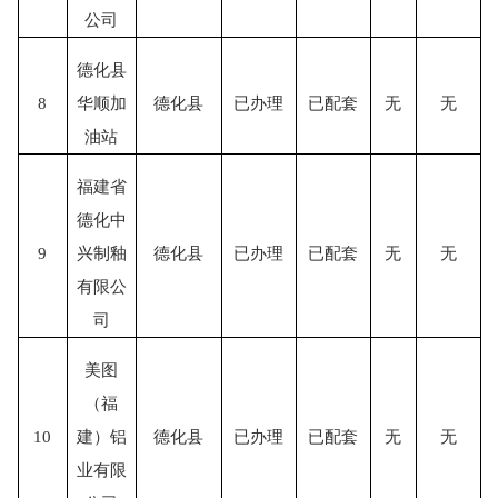
公司
德化县
8
华顺加
德化县
已办理
已配套
无
无
油站
福建省
德化中
9
兴制釉
德化县
已办理
已配套
无
无
有限公
司
美图
（福
10
建）铝
德化县
已办理
已配套
无
无
业有限