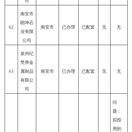
司
南安市
朗坤石
62
南安市
已办理
已配套
无
无
业有限
公司
泉州纪
梵蒂金
63
属制品
南安市
已办理
已配套
无
无
有限公
司
问
题：
拟投
用的