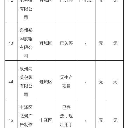
42
电科技
鲤城区
已办理
已配套
无
无
有限公
司
泉州裕
华胶辊
43
鲤城区
已关停
/
无
无
有限公
司
泉州尚
美包袋
无生产
44
鲤城区
/
无
无
有限公
项目
司
丰泽区
已搬
弘聚广
迁，现
45
丰泽区
/
无
无
告制作
址用于