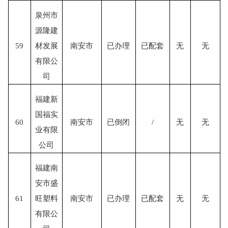
泉州市
源隆建
59
材发展
南安市
已办理
已配套
无
无
有限公
司
福建新
国福实
60
南安市
已倒闭
/
无
无
业有限
公司
福建南
安市盛
61
旺塑料
南安市
已办理
已配套
无
无
有限公