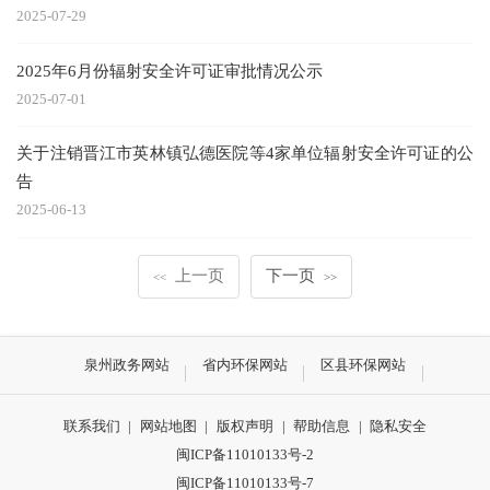
2025-07-29
2025年6月份辐射安全许可证审批情况公示
2025-07-01
关于注销晋江市英林镇弘德医院等4家单位辐射安全许可证的公
告
2025-06-13
上一页
下一页
<<
>>
泉州政务网站
省内环保网站
区县环保网站
联系我们
|
网站地图
|
版权声明
|
帮助信息
|
隐私安全
闽ICP备11010133号-2
闽ICP备11010133号-7