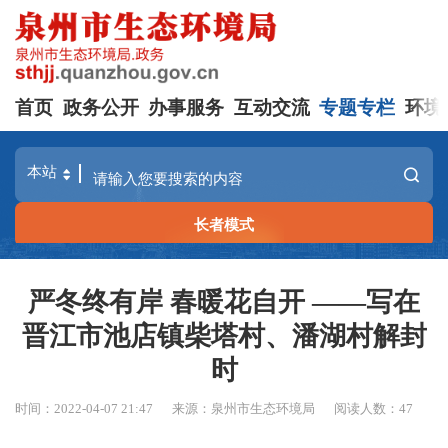
首页
政务公开
办事服务
互动交流
专题专栏
环境
长者模式
严冬终有岸 春暖花自开 ——写在
晋江市池店镇柴塔村、潘湖村解封
时
时间：2022-04-07 21:47
来源：泉州市生态环境局
阅读人数：
47