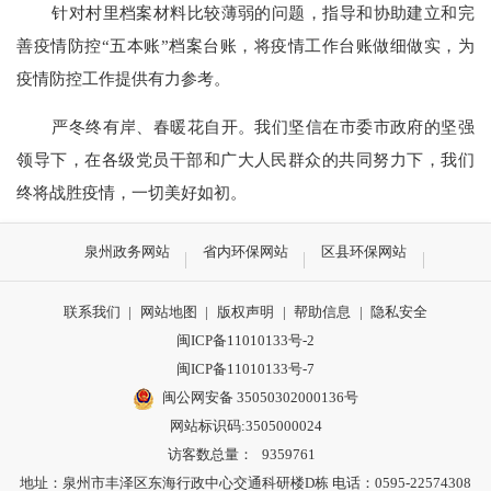
针对村里档案材料比较薄弱的问题，指导和协助建立和完
善疫情防控
“五本账”档案台账，将疫情工作台账做细做实，为
疫情防控工作提供有力参考。
严冬终有岸、春暖花自开。我们坚信在市委市政府的坚强
领导下，在各级党员干部和广大人民群众的共同努力下，我们
终将战胜疫情，一切美好如初。
泉州政务网站
省内环保网站
区县环保网站
联系我们
|
网站地图
|
版权声明
|
帮助信息
|
隐私安全
闽ICP备11010133号-2
闽ICP备11010133号-7
闽公网安备 35050302000136号
网站标识码:3505000024
访客数总量：
9359761
地址：泉州市丰泽区东海行政中心交通科研楼D栋 电话：0595-22574308