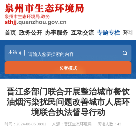
首页
政务公开
办事服务
互动交流
专题专栏
环境
长者模式
晋江多部门联合开展整治城市餐饮
油烟污染扰民问题改善城市人居环
境联合执法督导行动
时间：2024-06-05 08:02
来源：晋江生态环境局
阅读人数：
45