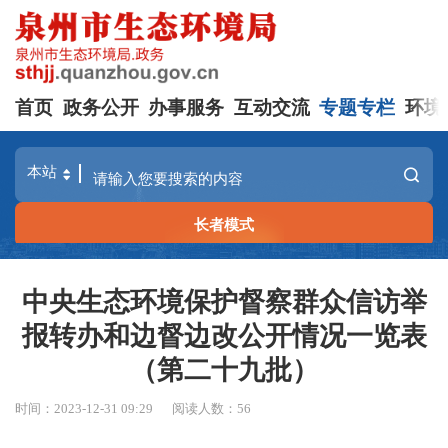
首页
政务公开
办事服务
互动交流
专题专栏
环境
长者模式
中央生态环境保护督察群众信访举
报转办和边督边改公开情况一览表
（第二十九批）
时间：2023-12-31 09:29
阅读人数：
56