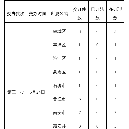
交办件
已办结
在办理
交办批次
交办时间
所属区域
数
数
数
鲤城区
3
0
3
丰泽区
1
0
1
洛江区
1
0
1
泉港区
1
0
1
石狮市
1
0
1
第三十批
5月24日
晋江市
3
0
3
南安市
7
0
7
惠安县
3
0
3