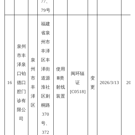
77、
79号
福建
省泉
州市
泉州
丰泽
市丰
泉
区丰
泽泉
州
泽街
使用
口铂
闽环辐
市
道源
Ⅲ类
变
16
德口
证
2026/3/13
2026
丰
淮社
射线
更
腔门
[C0518]
泽
区刺
装置
诊有
区
桐路
限公
370
司
号、
372