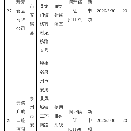
瑞麦
闽环辐
新
市
县龙
Ⅲ类
27
食品
证
申
2026/3/30
2031
安
门镇
射线
有限
[C1197]
领
溪
榜寨
装置
公司
县
村龙
榜路
５号
福建
省泉
州市
安溪
泉
县凤
安溪
州
城镇
使用
启航
闽环辐
新
市
二环
Ⅲ类
28
口腔
证
申
2026/3/30
2031
安
南路
射线
有限
[C1198]
领