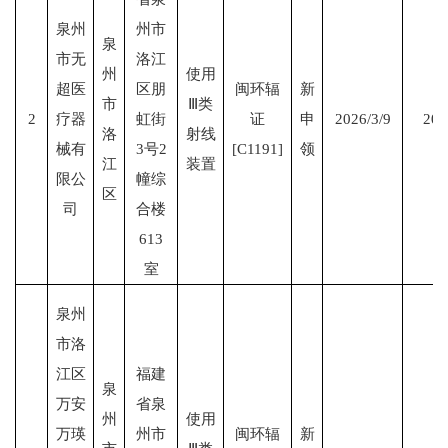
泉州
州市
泉
市无
洛江
州
使用
超医
区朋
闽环辐
新
市
Ⅲ类
2
疗器
虹街
证
申
2026/3/9
203
洛
射线
械有
3号2
[C1191]
领
江
装置
限公
幢综
区
司
合楼
613
室
泉州
市洛
江区
福建
泉
万安
省泉
州
使用
万瑛
州市
闽环辐
新