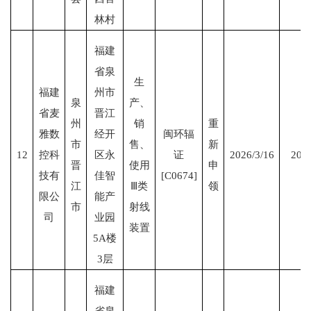
林村
福建
省泉
生
福建
州市
泉
产、
省麦
晋江
州
销
重
雅数
经开
闽环辐
市
售、
新
12
控科
区永
证
2026/3/16
2031
晋
使用
申
技有
佳智
[C0674]
江
Ⅲ类
领
限公
能产
市
射线
司
业园
装置
5A楼
3层
福建
省泉