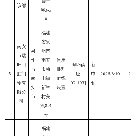
会一
诊部
层3-5
号
福建
省泉
南安
泉
州市
市瑞
州
南安
使用
旺口
闽环辐
新
市
市梅
Ⅲ类
5
腔门
证
申
2026/3/10
203
南
山镇
射线
诊有
[C1193]
领
安
新兰
装置
限公
市
村美
司
溪8-3
号
福建