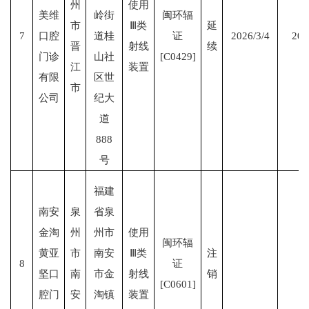
州
使用
美维
岭街
闽环辐
市
Ⅲ类
延
7
口腔
道桂
证
2026/3/4
203
晋
射线
续
门诊
山社
[C0429]
江
装置
有限
区世
市
公司
纪大
道
888
号
福建
南安
泉
省泉
金淘
州
州市
使用
闽环辐
黄亚
市
南安
Ⅲ类
注
8
证
坚口
南
市金
射线
销
[C0601]
腔门
安
淘镇
装置