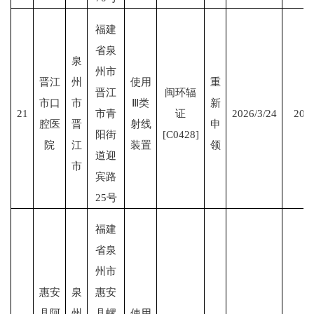
福建
省泉
泉
州市
晋江
州
使用
重
晋江
闽环辐
市口
市
Ⅲ类
新
21
市青
证
2026/3/24
2031
腔医
晋
射线
申
阳街
[C0428]
院
江
装置
领
道迎
市
宾路
25号
福建
省泉
州市
惠安
泉
惠安
县阿
州
县螺
使用