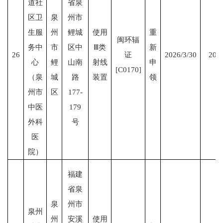
道社
省泉
区卫
泉
州市
生服
州
鲤城
使用
重
闽环辐
务中
市
区中
Ⅲ类
新
26
证
2026/3/30
2031
心
鲤
山南
射线
申
[C0170]
（泉
城
路
装置
领
州市
区
177-
中医
179
外科
号
医
院）
福建
省泉
泉
州市
泉州
州
安溪
使用