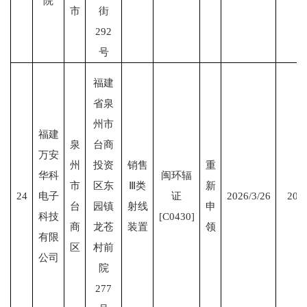
院
市
街
292
号
福建
省泉
州市
福建
泉
台商
万安
州
投资
销售
重
华科
闽环辐
市
区东
Ⅲ类
新
24
电子
证
2026/3/26
2031
台
园镇
射线
申
科技
[C0430]
商
龙苍
装置
领
有限
区
村前
公司
院
277