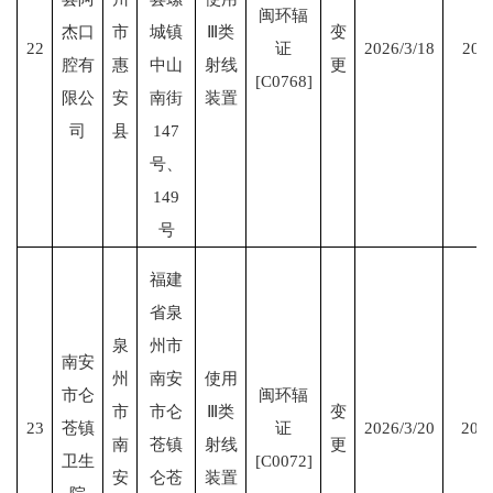
闽环辐
杰口
市
城镇
Ⅲ类
变
22
证
2026/3/18
2028
腔有
惠
中山
射线
更
[C0768]
限公
安
南街
装置
司
县
147
号、
149
号
福建
省泉
泉
州市
南安
州
南安
使用
市仑
闽环辐
市
市仑
Ⅲ类
变
23
苍镇
证
2026/3/20
2029
南
苍镇
射线
更
卫生
[C0072]
安
仑苍
装置