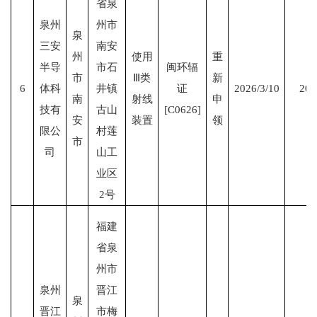
省泉
泉州
州市
泉
三安
南安
州
使用
重
半导
市石
闽环辐
市
Ⅲ类
新
6
体科
井镇
证
2026/3/10
203
南
射线
申
技有
古山
[C0626]
安
装置
领
限公
村莲
市
司
山工
业区
2号
福建
省泉
州市
泉州
晋江
泉
晋江
市梅