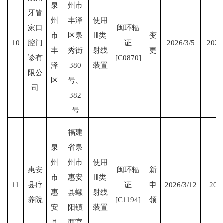
泉
州市
牙管
州
丰泽
使用
家口
闽环辐
市
区泉
Ⅲ类
变
10
腔门
证
2026/3/5
2028
丰
秀街
射线
更
诊有
[C0870]
泽
380
装置
限公
区
号、
司
382
号
福建
泉
省泉
州
州市
使用
惠安
闽环辐
新
市
惠安
Ⅲ类
11
县疗
证
申
2026/3/12
2031
惠
县螺
射线
养院
[C1194]
领
安
阳镇
装置
县
西官