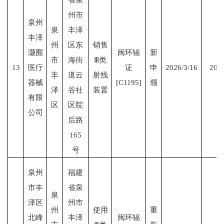
州市
泉州
泉
丰泽
丰泽
州
区东
销售
灏囿
闽环辐
新
市
海街
Ⅲ类
13
医疗
证
申
2026/3/16
2031
丰
道云
射线
器械
[C1195]
领
泽
谷社
装置
有限
区
区院
公司
后路
165
号
泉州
福建
市丰
省泉
泉
泽区
州市
州
使用
重
北峰
丰泽
闽环辐