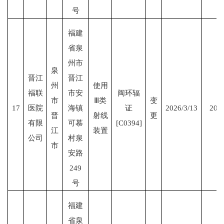
号
福建
省泉
州市
泉
晋江
晋江
州
使用
福联
市安
闽环辐
市
Ⅲ类
变
17
医院
海镇
证
2026/3/13
2029
晋
射线
更
有限
可慕
[C0394]
江
装置
公司
村泉
市
安路
249
号
福建
省泉