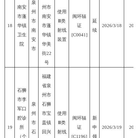
泉
南安
州市
州
使用
市蓬
南安
闽环辐
市
Ⅲ类
延
18
华镇
市蓬
证
2026/3/18
2031
南
射线
续
卫生
华镇
[C0041]
安
装置
院
华美
市
街22
号
福建
省泉
石狮
州市
市李
泉
石狮
军口
州
市宝
使用
腔诊
闽环辐
新
市
盖镇
Ⅲ类
19
所
证
申
2026/3/19
2031
石
回兴
射线
（个
[C1196]
领