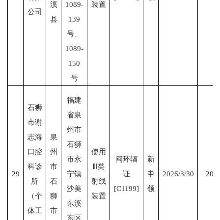
溪
1089-
装置
公司
县
139
号、
1089-
150
号
福建
石狮
省泉
市谢
州市
志海
泉
石狮
口腔
州
使用
市永
闽环辐
新
科诊
市
Ⅲ类
29
宁镇
证
申
2026/3/30
2031
所
石
射线
沙美
[C1199]
领
（个
狮
装置
东溪
体工
市
东区