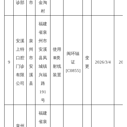
诊部
市
金淘
村
福建
省泉
安溪
泉
州市
上特
州
安溪
使用
闽环辐
口腔
市
县凤
Ⅲ类
变
9
证
2026/3/4
2028
门诊
安
城镇
射线
更
[C0855]
有限
溪
兴福
装置
公司
县
路
191
号
福建
省泉
泉州