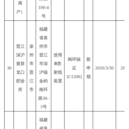
商
100-4
户）
号
福建
省泉
晋江
泉
州市
深沪
州
晋江
使用
闽环辐
新
黄群
市
市深
Ⅲ类
30
证
申
2026/3/30
2031
龙口
晋
沪镇
射线
[C1200]
领
腔诊
江
金屿
装置
所
市
南环
路36-
3号
福建
省泉