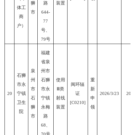
狮
路
装置
体工
市
644-
商
77
户）
号、
79号
福建
省泉
泉
州市
石狮
州
石狮
使用
重
市永
闽环辐
市
市永
Ⅲ类
新
20
宁镇
证
2026/3/23
2031
石
宁镇
射线
申
卫生
[C0210]
狮
永梅
装置
领
院
市
路
68、
70号