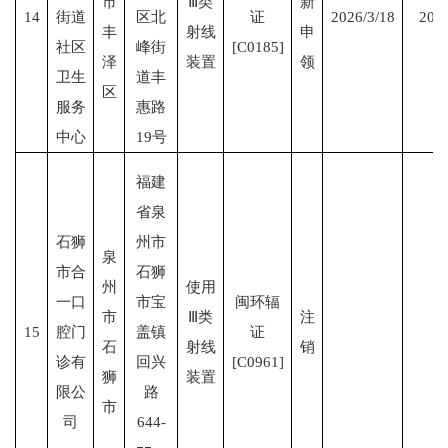
市
Ⅲ类
新
14
街道
区北
证
2026/3/18
2031
丰
射线
申
社区
峰街
[C0185]
泽
装置
领
卫生
道丰
区
服务
惠路
中心
19号
福建
省泉
石狮
州市
泉
市合
石狮
州
使用
一口
市宝
闽环辐
市
Ⅲ类
注
15
腔门
盖镇
证
石
射线
销
诊有
回兴
[C0961]
狮
装置
限公
路
市
司
644-