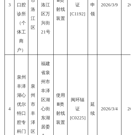
市
Ⅲ类
3
口腔
洛江
证
申
2026/3/9
203
洛
射线
诊所
区万
[C1192]
领
江
装置
（个
兴街
区
体工
21号
商
户）
福建
省泉
泉州
州市
丰泽
泉
丰泽
湖心
州
使用
区湖
闽环辐
优尔
市
Ⅲ类
延
4
心街
证
2026/3/4
203
特口
丰
射线
续
东湖
[C0225]
腔专
泽
装置
居委
科门
区