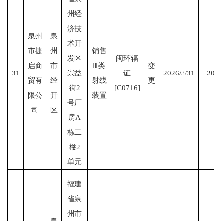
州经
济技
泉州
泉
术开
市捷
州
销售
发区
闽环辐
启商
市
Ⅲ类
变
31
崇益
证
2026/3/31
2028
贸有
经
射线
更
街2
[C0716]
限公
开
装置
号厂
司
区
房A
栋二
楼2
单元
福建
省泉
州市
泉