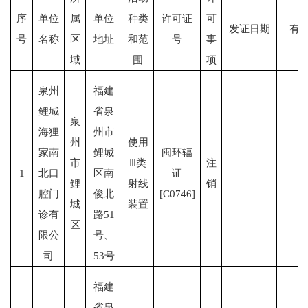
序
单位
属
单位
种类
许可证
可
发证日期
有
号
名称
区
地址
和范
号
事
域
围
项
泉州
福建
鲤城
省泉
泉
海狸
州市
州
使用
家南
鲤城
闽环辐
市
Ⅲ类
注
1
北口
区南
证
鲤
射线
销
腔门
俊北
[C0746]
城
装置
诊有
路51
区
限公
号、
司
53号
福建
省泉