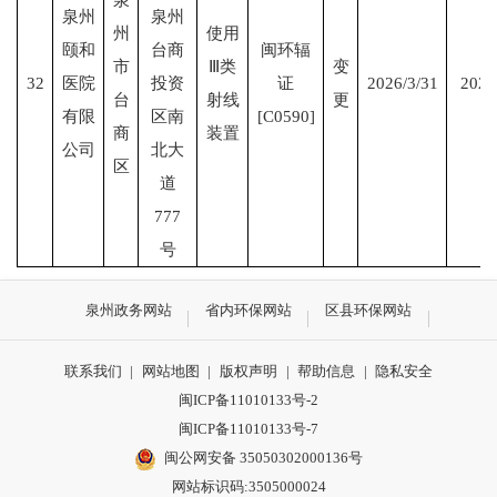
泉州
泉州
州
使用
颐和
台商
闽环辐
市
Ⅲ类
变
32
医院
投资
证
2026/3/31
2026
台
射线
更
有限
区南
[C0590]
商
装置
公司
北大
区
道
777
号
泉州政务网站
省内环保网站
区县环保网站
联系我们
|
网站地图
|
版权声明
|
帮助信息
|
隐私安全
闽ICP备11010133号-2
闽ICP备11010133号-7
闽公网安备 35050302000136号
网站标识码:3505000024