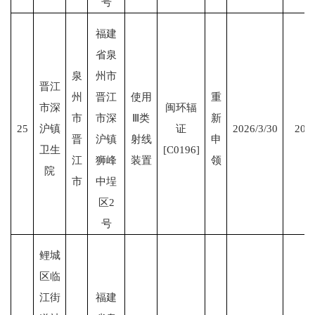
号
福建
省泉
泉
州市
晋江
州
晋江
使用
重
市深
闽环辐
市
市深
Ⅲ类
新
25
沪镇
证
2026/3/30
2031
晋
沪镇
射线
申
卫生
[C0196]
江
狮峰
装置
领
院
市
中埕
区2
号
鲤城
区临
江街
福建