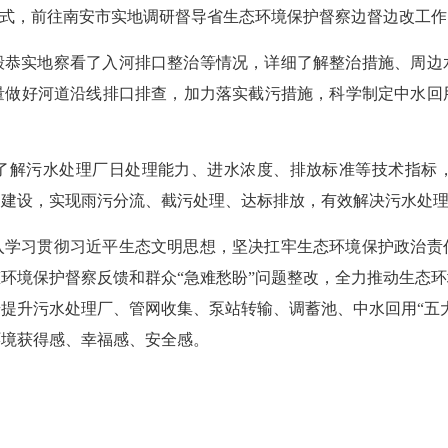
”方式，前往南安市实地调研督导省生态环境保护督察边督边改工作
毅恭实地察看了入河排口整治等情况，详细了解整治措施、周边
量做好河道沿线排口排查，加力落实截污措施，科学制定中水回
了解污水处理厂日处理能力、进水浓度、排放标准等技术指标
网建设，实现雨污分流、截污处理、达标排放，有效解决污水处
入学习贯彻习近平生态文明思想，坚决扛牢生态环境保护政治责
态环境保护督察反馈和群众
“急难愁盼”问题整改，全力推动生态
提升污水处理厂、管网收集、泵站转输、调蓄池、中水回用“五
环境获得感、幸福感、安全感。