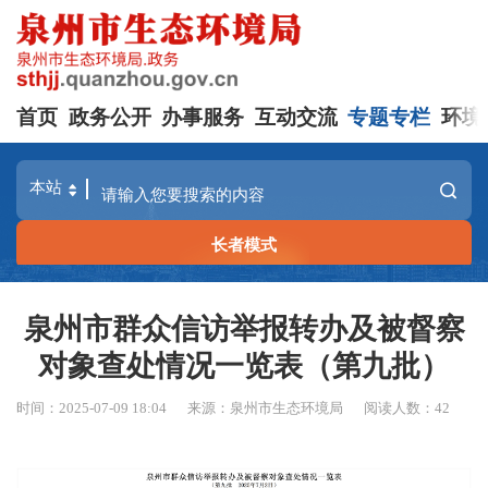
首页
政务公开
办事服务
互动交流
专题专栏
环境
长者模式
泉州市群众信访举报转办及被督察
对象查处情况一览表（第九批）
时间：2025-07-09 18:04
来源：泉州市生态环境局
阅读人数：
42