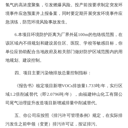
氢气的高浓度聚集，引发燃爆风险。
投产前
按要求制定突发环
境事件应急预案并上报备案
，同时要
定期开展突发环境事件应
急演练
，
防范环境风险事故发生。
6.
本项目环境防护距离为厂界外延
100
m的包络线范围，在
该区域内不得规划和建设居住区、医院、学校等敏感目标，你
单位应协助配合当地政府及相关部门做好防护区域范围内的用
地规划、建设控制。
四
、项目主要污染物排放总量控制指标：
《
报告书
》核定
项目新增
VOCs排放量
1.
733吨/年，实行区
域1.2倍削减替代（即2.0796吨/年），由福建钟山化工有限公
司尾气治理提升改造项目新增减排量中削减替代。
五
、你公司应按照《排污许可管理条例》规定，
在实际排
污发生之前申领（变更）
排污许可证，按证排污。