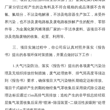
厂家分切过程产生的边角料及不符合规格的成品薄膜不含有
氰、氟组分，不沾染电解液，不涉及电容器生产加工，未受外
界污染，也不涉及废电路板及废电路板拆解产生的配件、零部
件等，为金属化聚丙烯薄膜厂家的一手洁净废料。该项目不得
涉及危险废物的收集、处置、利用等。
三、
项目实施过程中，你公司应认真对照并落实《
报告
书
》提出的各项环保对策措施，并重点做好以下工作：
1.大气污染防治。落实《报告书》提出的各项废气污染治
理及无组织排放控制措施，废气处理效率、排气筒高度等须达
到《报告书》要求，确保项目
大气污染物长期稳定达标排放
。
项目干式破碎产生的颗粒物经集气罩收集后采用袋式除尘器处
理达标后通过
15m高排气筒排放；造粒产生的非甲烷总烃经双
层集气装置收集后采用“喷淋+除湿装置+二级活性炭吸附”处理
后通过15m高排气筒排放。