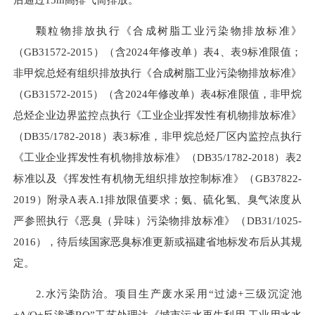
颗粒物排放执行《合成树脂工业污染物排放标准》
（
GB31572-2015）（含2024年修改单）表4、表9标准限值；
非甲烷总烃有组织排放执行《合成树脂工业污染物排放标准》
（GB31572-2015）（含2024年修改单）表4标准限值，非甲烷
总烃企业边界监控点执行《工业企业挥发性有机物排放标准》
（
DB35/1782-2018
）
表3标准，非甲烷总烃厂区内监控点执行
《工业企业挥发性有机物排放标准》（DB35/1782-2018
）
表2
标准以及《挥发性有机物无组织排放控制标准》
（
GB37822-
2019
）
附录A表A.1排放限值要求；氨、硫化氢、臭气浓度从
严参照执行《恶臭
（
异味
）
污染物排放标准》
（
DB31/1025-
2016
）
，待后续国家恶臭标准更新或福建省地标发布后从其规
定。
2.
水污染防治。项目生产废水
采用
“过滤+三级沉淀池
+A/O+反渗透RO”工艺处理达《城市污水再生利用 工业用水水