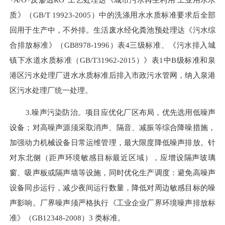
质》（GB
/
T 19923-2005）中的洗涤用水水质标准要求后全部
回用于生产中，
不外排
。
生活废水经化粪池预处理达《污水综
合排放标准》（
GB8978-1996）表4三级标准
、
《污水排入城
镇下水道水质标准（
GB/T31962-2015）》表1中B级标准
和泉
港区污水处理厂进水水质标准
后排入
市政污水管网，纳入
泉港
区污水处理厂统一处理。
3.
噪声污染防治。项目应优化厂区布局，优先选用低噪声
设备；对高噪声源须采取消声、隔音、减振等综合降噪措施，
加强动力机械设备日常运维管理，最大限度降低噪声排放。针
对东北侧（距声环境敏感目标最近区域），应增设隔声玻璃
窗、吸声板或隔声墙等设施，同时优化生产调度：避免高噪声
设备同步运行，减少夜间运行数量，降低对周边敏感目标的噪
声影响。厂界噪声须严格执行《工业企业厂界环境噪声排放标
准》（
GB12348-2008）3 类标准。