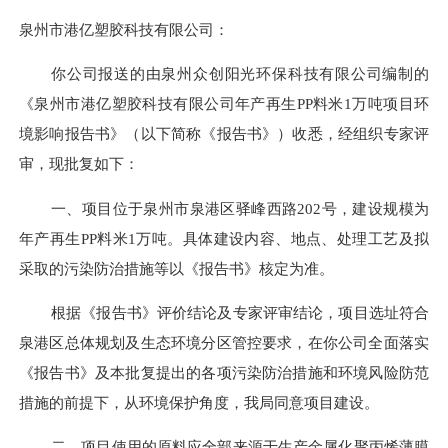
泉州市港亿塑胶科技有限公司
：
你公司报送的由
泉州众创阳光环保科技有限公司
编制的
《
泉州市港亿塑胶科技有限公司年产再生
PP料米1万吨项目
环
境影响
报告书
》（以下简称《
报告书
》）收悉，经
组织专家评
审，
现
批复如下：
一、
项目位于
泉州市泉港区驿峰西路
202号
，建设规模为
年产再生
PP料米1万吨
。具体建设内容、地点、处理工艺及拟
采取的污染防治措施等以《报告
书
》核定为准。
根据《
报告书
》评价结论
及
专家评审结论
，项目选址符合
泉港区总体规划及生态环境分区管控要求，
在你公司全面落实
《报告书》及本批复提出的各项污染防治措施和环境风险防范
措施
的
前提下，从环境保护角度，我局同意项目建设。
二、
项目使用的原料
应
全部来源于生产金属化聚丙烯薄膜