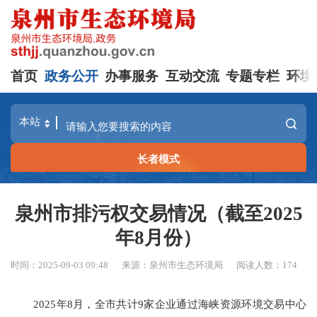
首页
政务公开
办事服务
互动交流
专题专栏
环境
长者模式
泉州市排污权交易情况（截至2025
年8月份）
时间：2025-09-03 09:48
来源：泉州市生态环境局
阅读人数：
174
202
5
年
8
月，全市共计
9
家企业通过
海峡资源环境交易中心