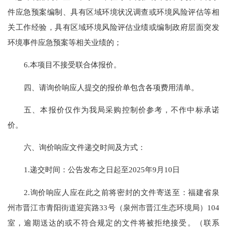
件应急预案编制、具有区域环境状况调查或环境风险评估等相
关工作经验，具有区域环境风险评估业绩或编制政府层面突发
环境事件应急预案等相关业绩的；
6.本项目不接受联合体报价。
四、请询价响应人
提交的报价单包含各项费用清单
。
五、本报价仅作为我局
采购控制价
参考，
不作中标承诺
价
。
六、询价响应文件递交时间及方式：
1.递交时间：公告发布之日起至202
5
年
9
月
10
日
2.询价响应人应在此之前将密封的文件寄送至：
福建
省
泉
州市晋江
市
青阳街道迎宾
路
33
号
（泉州市晋江生态环境局）
104
室
，逾期送达的或不符合规定的文件将被拒绝接受。（联系