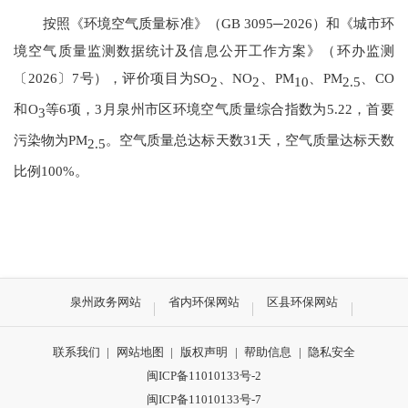
按照《环境空气质量标准》（
GB
3095
─
20
26
）
和
《
城市环
境空气质量监测数据统计及信息公开工作方案
》（
环办监测
〔
20
26
〕
7号
）
，评价项目为
SO
、
NO
、
PM
、
PM
、
CO
2
2
10
2.5
和
O
等
6
项，
3
月泉州市区环境空气质量综合指数为
5.22
，首要
3
污染物为
PM
。空气质量总达标天数
31
天
，
空气质量达标天数
2.5
比例
100
%
。
泉州政务网站
省内环保网站
区县环保网站
联系我们
|
网站地图
|
版权声明
|
帮助信息
|
隐私安全
闽ICP备11010133号-2
闽ICP备11010133号-7