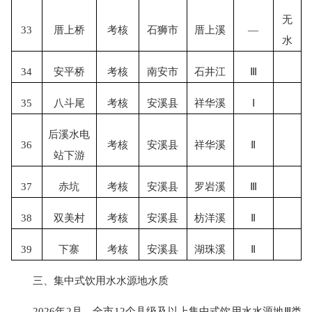
无
33
厝上桥
考核
石狮市
厝上溪
—
水
34
安平桥
考核
南安市
石井江
Ⅲ
35
八斗尾
考核
安溪县
祥华溪
Ⅰ
后溪水电
36
考核
安溪县
祥华溪
Ⅱ
站下游
37
赤坑
考核
安溪县
罗岩溪
Ⅲ
38
双美村
考核
安溪县
枋洋溪
Ⅱ
39
下寨
考核
安溪县
湖珠溪
Ⅱ
三、集中式饮用水水源地水质
2026年2月，全市12个县级及以上集中式饮用水水源地Ⅲ类