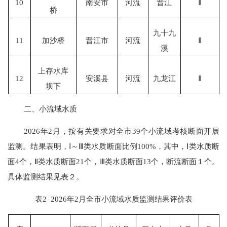
10
南安市
河流
晋江
Ⅱ
桥
九十九
11
加沙桥
晋江市
河流
Ⅱ
溪
上存水库
12
安溪县
河流
九龙江
Ⅱ
坝下
二、
小流域水质
202
6
年
2
月
，按
有关
要求对全市
39个小流域考核断面开展
监测。
结果表明
，
Ⅰ～Ⅲ
类
水质断面比例
100
%
，其中，
Ⅰ
类
水质断
面
4
个
，
Ⅱ
类
水质断面
21
个，
Ⅲ
类
水质断面
13
个
，断流断面１个
。
具体监测结果见表
２
。
表
2
202
6
年
2
月
全市小流域
水质监测结果评价表