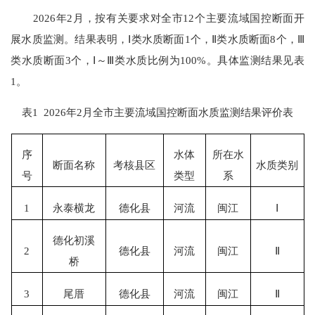
202
6
年
2
月
，
按有关要求对全市
1
2
个主要流域国控断面开
展水质监测
。结果表明
，
Ⅰ
类
水质断面
1
个
，
Ⅱ
类
水质断面
8
个，
Ⅲ
类
水质断面
3
个，
Ⅰ～Ⅲ
类
水质比例为
100
%
。
具体监测结果见表
1。
表
1
2026
年
2
月全市主要流域国控断面水质监测结果评价表
序
水体
所在水
断面名称
考核县区
水质类别
号
类
型
系
1
永泰横龙
德化县
河流
闽江
Ⅰ
德化初溪
2
德化县
河流
闽江
Ⅱ
桥
3
尾厝
德化县
河流
闽江
Ⅱ