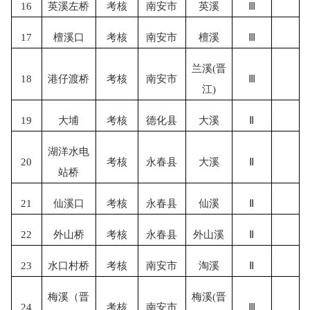
16
英溪左桥
考核
南安市
英溪
Ⅲ
17
檀溪口
考核
南安市
檀溪
Ⅲ
兰溪
(晋
18
港仔渡桥
考核
南安市
Ⅲ
江)
19
大埔
考核
德化县
大溪
Ⅱ
湖洋水电
20
考核
永春县
大溪
Ⅱ
站桥
21
仙溪口
考核
永春县
仙溪
Ⅱ
22
外山桥
考核
永春县
外山溪
Ⅱ
23
水口村桥
考核
南安市
淘溪
Ⅱ
梅溪（晋
梅溪
(晋
24
考核
南安市
Ⅲ