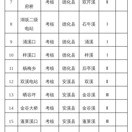
7
考核
德化县
双芹溪
Ⅱ
府桥
湖坂二级
8
考核
德化县
石牛溪
Ⅰ
电站
9
涌溪口
考核
德化县
涌溪
Ⅰ
10
梓溪口
考核
德化县
梓溪
Ⅰ
11
杨梅乡
考核
德化县
后亭溪
Ⅱ
12
双溪电站
考核
安溪县
双溪
Ⅱ
13
晒谷坪
考核
安溪县
金谷溪
Ⅲ
14
金谷大桥
考核
安溪县
金谷溪
Ⅱ
15
蓬莱溪口
考核
安溪县
蓬莱溪
Ⅲ