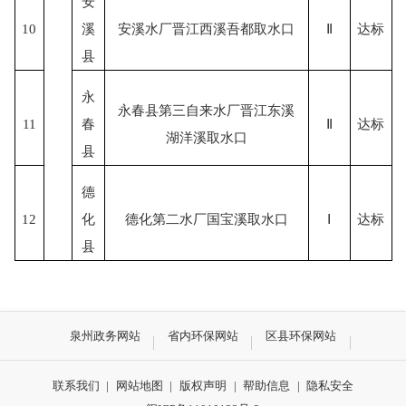
安
10
溪
安溪水厂晋江西溪吾都取水口
Ⅱ
达标
县
永
永春县第三自来水厂晋江东溪
11
春
Ⅱ
达标
湖洋溪取水口
县
德
12
化
德化第二水厂国宝溪取水口
Ⅰ
达标
县
泉州政务网站
省内环保网站
区县环保网站
联系我们
|
网站地图
|
版权声明
|
帮助信息
|
隐私安全