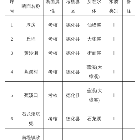
序
断面属
考核县
所在水
水质
备
断面名称
号
性
区
体
类别
注
1
厚房
考核
德化县
仙峰溪
Ⅱ
2
丘埕
考核
德化县
大张溪
Ⅱ
3
黄沙濑
考核
德化县
街面溪
Ⅱ
蕉溪
(大
4
蕉溪村
考核
德化县
Ⅱ
樟溪)
蕉溪
(大
5
蕉溪口
考核
德化县
Ⅱ
樟溪)
石龙溪塔
6
考核
德化县
石龙溪
Ⅱ
兜
南埕镇政