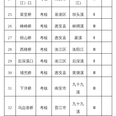
江）口
江)
25
菜堂桥
考核
泉港区
坝头溪
Ⅱ
26
峰崎桥
考核
惠安县
林辋溪
Ⅲ
27
梧山桥
考核
惠安县
菱溪
Ⅱ
28
西棣桥
考核
洛江区
洛阳江
Ⅲ
29
后深溪口
考核
洛江区
后深溪
Ⅱ
30
埔兜桥
考核
惠安县
黄塘溪
Ⅲ
九十九
31
下洋桥
考核
南安市
Ⅲ
溪
九十九
32
乌边港桥
考核
晋江市
Ⅲ
溪