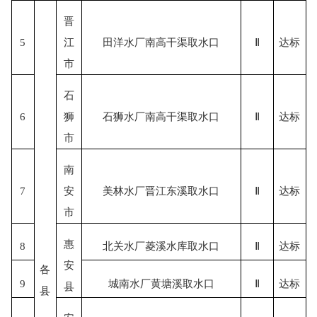
晋
5
江
田洋水厂南高干渠取水口
Ⅱ
达标
市
石
6
狮
石狮水厂南高干渠取水口
Ⅱ
达标
市
南
7
安
美林水厂晋江东溪取水口
Ⅱ
达标
市
惠
8
北关水厂菱溪水库取水口
Ⅱ
达标
安
各
9
城南水厂黄塘溪取水口
Ⅱ
达标
县
县