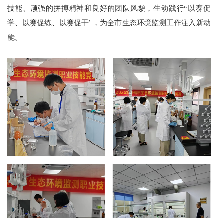
技能、顽强的拼搏精神和良好的团队风貌，生动践行
“以赛促
学、以赛促练、以赛促干”，为全市生态环境监测工作注入新动
能。