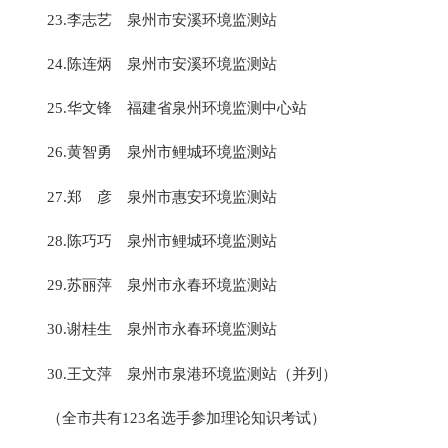
23.李志艺 泉州市安溪环境监测站
24.陈连炳 泉州市安溪环境监测站
25.华文锋 福建省泉州环境监测中心站
26.黄智勇 泉州市鲤城环境监测站
27.郑 彦 泉州市惠安环境监测站
28.陈巧巧 泉州市鲤城环境监测站
29.苏丽萍 泉州市永春环境监测站
30.谢桂生 泉州市永春环境监测站
30.王文萍 泉州市泉港环境监测站（并列）
（全市共有
123名选手参加理论知识考试）