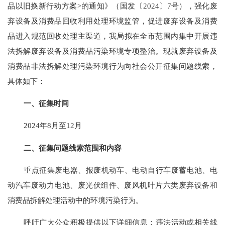
品以旧换新行动方案>的通知
》（
国发
〔
2024〕
7
号），强化废
弃设备及消费品回收利用处理环境监管，促进废弃设备及消费
品进入规范回收处理主渠道，我
局
拟在全
市
范围内集中开展违
法拆解废弃设备及消费品污染环境专项整治。现就废弃设备及
消费品非法拆解处理污染环境行为向社会公开征集问题线索，
具体如下：
一、征集时间
2024年
8
月至
12月
二、征集问题线索范围和内容
重点征集废电器、报废机动车、电动自行车废蓄电池、电
动汽车废动力电池、废光伏组件、废风机叶片六类废弃设备和
消费品拆解处理活动中的环境污染行为。
呼吁广大公众积极提供以下详细信息：违法活动或相关线