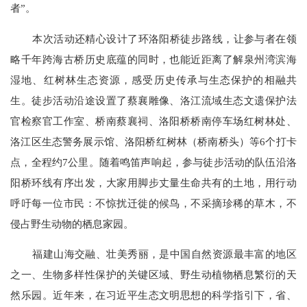
者”。
本次活动还精心设计了环洛阳桥徒步路线，让参与者在领
略千年跨海古桥历史底蕴的同时，也能近距离了解泉州湾滨海
湿地、红树林生态资源，感受历史传承与生态保护的相融共
生。徒步活动沿途设置了蔡襄雕像、洛江流域生态文遗保护法
官检察官工作室、桥南蔡襄祠、洛阳桥桥南停车场红树林处、
洛江区生态警务展示馆、洛阳桥红树林（桥南桥头）等
6个打卡
点，全程约7公里。随着鸣笛声响起，参与徒步活动的队伍沿洛
阳桥环线有序出发，大家用脚步丈量生命共有的土地，用行动
呼吁每一位市民：不惊扰迁徙的候鸟，不采摘珍稀的草木，不
侵占野生动物的栖息家园。
福建山海交融、壮美秀丽，是中国自然资源最丰富的地区
之一、生物多样性保护的关键区域、野生动植物栖息繁衍的天
然乐园。近年来，在习近平生态文明思想的科学指引下，省、