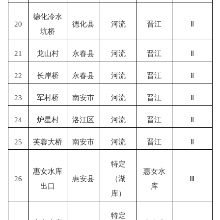
德化冷水
20
德化县
河流
晋江
Ⅱ
坑桥
21
龙山村
永春县
河流
晋江
Ⅱ
22
长岸桥
永春县
河流
晋江
Ⅱ
23
军村桥
南安市
河流
晋江
Ⅱ
24
炉星村
洛江区
河流
晋江
Ⅱ
25
芙蓉大桥
南安市
河流
晋江
Ⅱ
特定
惠女水库
惠女水
26
惠安县
（湖
Ⅲ
出口
库
库）
特定