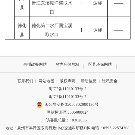
晋江东溪湖洋溪取水
Ⅱ
达标
——
县
口
德化
德化第二水厂国宝溪
Ⅰ
达标
——
县
取水口
泉州政务网站
省内环保网站
区县环保网站
联系我们
|
网站地图
|
版权声明
|
帮助信息
|
隐私安全
闽ICP备11010133号-2
闽ICP备11010133号-7
闽公网安备 35050302000136号
网站标识码:3505000024
访客数总量：
9362036
地址：泉州市丰泽区东海行政中心交通科研楼D栋 电话：0595-22574308