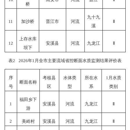
桥
九十九
11
加沙桥
晋江市
河流
Ⅱ
溪
上存水库
12
安溪县
河流
九龙江
Ⅱ
坝下
表
2
2026
年
1
月全市主要流域省控断面水质监测结果评价表
序
考核县
水体类
所在水
1
月水质
断面名称
号
区
型
系
类别
福田乡下
1
安溪县
河流
九龙江
Ⅱ
游
2
美岭村
安溪县
河流
九龙江
Ⅱ