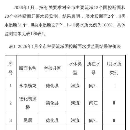
202
6
年
1
月，按有关要求对全市主要流域
1
2
个国控断面和
28
个省控断面开展水质监测
，
结果表明，
Ⅰ类水质断面
2
个，
Ⅱ类
水质断
31
个，
Ⅲ类水质断面
7
个，
Ⅰ～Ⅲ类水质比例为
100
%
。具体
监测结果见表
1和表2。
表
1 202
6
年
1
月全市主要流域国控断面水质监测结果评价表
序
水体类
所在水
1月水质
断面名称
考核县区
号
型
系
类别
1
永泰横龙
德化县
河流
闽江
Ⅰ
德化初溪
2
德化县
河流
闽江
Ⅱ
桥
3
尾厝
德化县
河流
闽江
Ⅱ