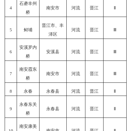
石砻丰州
4
南安市
河流
晋江
Ⅱ
桥
晋江市、丰
5
鲟埔
河流
晋江
Ⅲ
泽区
安溪罗内
6
安溪县
河流
晋江
Ⅲ
桥
南安霞东
7
南安市
河流
晋江
Ⅲ
桥
8
永春
永春县
河流
晋江
Ⅱ
永春东关
9
永春县
河流
晋江
Ⅱ
桥
南安康美
10
南安市
河流
晋江
Ⅱ