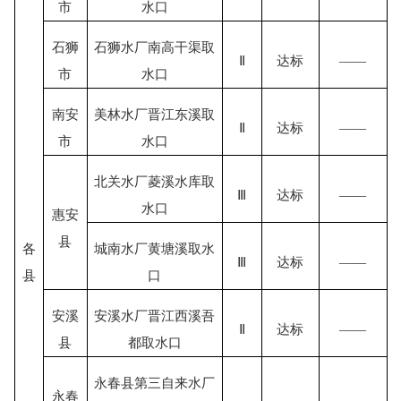
市
水口
石狮
石狮水厂南高干渠取
Ⅱ
达标
——
市
水口
南安
美林水厂晋江东溪取
Ⅱ
达标
——
市
水口
北关水厂菱溪水库取
Ⅲ
达标
——
水口
惠安
县
各
城南水厂黄塘溪取水
Ⅲ
达标
——
县
口
安溪
安溪水厂晋江西溪吾
Ⅱ
达标
——
县
都取水口
永春县第三自来水厂
永春