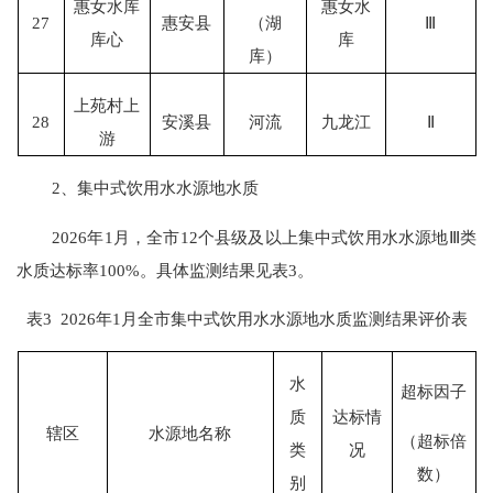
惠女水库
惠女水
27
惠安县
（湖
Ⅲ
库心
库
库）
上苑村上
28
安溪县
河流
九龙江
Ⅱ
游
2、集中式饮用水水源地水质
202
6
年
1
月，全市
12个县级及以上集中式饮用水水源地Ⅲ类
水质达标率100%。具体监测结果见表3。
表
3
2026
年
1
月
全
市集中式饮用水水源地水质
监测结果评价表
水
超标因子
质
达
标情
辖区
水源地名称
（超标倍
类
况
数）
别