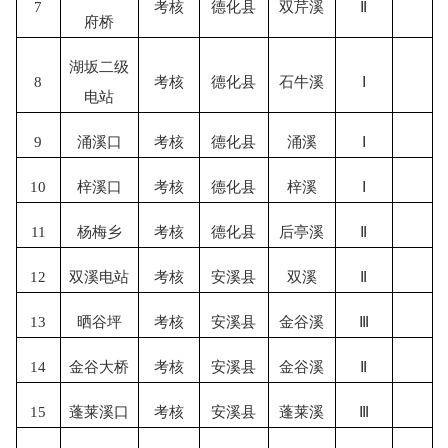
7
考核
德化县
双芹溪
Ⅱ
府桥
湖坂二级
8
考核
德化县
石牛溪
Ⅰ
电站
9
涌溪口
考核
德化县
涌溪
Ⅰ
10
梓溪口
考核
德化县
梓溪
Ⅰ
11
杨梅乡
考核
德化县
后亭溪
Ⅱ
12
双溪电站
考核
安溪县
双溪
Ⅱ
13
晒谷坪
考核
安溪县
金谷溪
Ⅲ
14
金谷大桥
考核
安溪县
金谷溪
Ⅱ
15
蓬莱溪口
考核
安溪县
蓬莱溪
Ⅲ