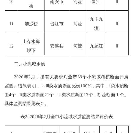
10
南安市
河流
晋江
Ⅱ
桥
九十九
11
加沙桥
晋江市
河流
Ⅱ
溪
上存水库
12
安溪县
河流
九龙江
Ⅱ
坝下
二、
小流域水质
202
6
年
2
月
，按
有关
要求对全市
39个小流域考核断面开展
监测。
结果表明
，
Ⅰ～Ⅲ
类
水质断面比例
100
%
，其中，
Ⅰ
类
水质断
面
4
个
，
Ⅱ
类
水质断面
21
个，
Ⅲ
类
水质断面
13
个
，断流断面１个
。
具体监测结果见表
２
。
表
2
202
6
年
2
月
全市小流域
水质监测结果评价表