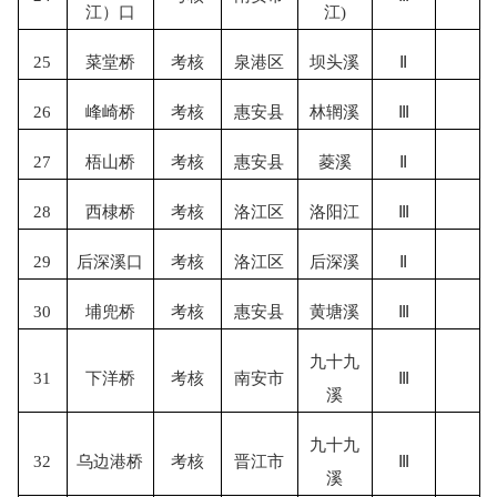
江）口
江)
25
菜堂桥
考核
泉港区
坝头溪
Ⅱ
26
峰崎桥
考核
惠安县
林辋溪
Ⅲ
27
梧山桥
考核
惠安县
菱溪
Ⅱ
28
西棣桥
考核
洛江区
洛阳江
Ⅲ
29
后深溪口
考核
洛江区
后深溪
Ⅱ
30
埔兜桥
考核
惠安县
黄塘溪
Ⅲ
九十九
31
下洋桥
考核
南安市
Ⅲ
溪
九十九
32
乌边港桥
考核
晋江市
Ⅲ
溪