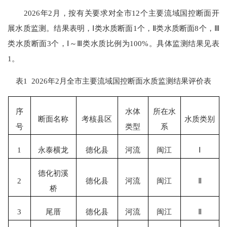
202
6
年
2
月
，
按有关要求对全市
1
2
个主要流域国控断面开
展水质监测
。结果表明
，
Ⅰ
类
水质断面
1
个
，
Ⅱ
类
水质断面
8
个，
Ⅲ
类
水质断面
3
个，
Ⅰ～Ⅲ
类
水质比例为
100
%
。
具体监测结果见表
1。
表
1
2026
年
2
月全市主要流域国控断面水质监测结果评价表
序
水体
所在水
断面名称
考核县区
水质类别
号
类
型
系
1
永泰横龙
德化县
河流
闽江
Ⅰ
德化初溪
2
德化县
河流
闽江
Ⅱ
桥
3
尾厝
德化县
河流
闽江
Ⅱ