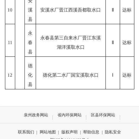
安
10
溪
安溪水厂晋江西溪吾都取水口
Ⅱ
达标
县
永
永春县第三自来水厂晋江东溪
11
春
Ⅱ
达标
湖洋溪取水口
县
德
12
化
德化第二水厂国宝溪取水口
Ⅰ
达标
县
泉州政务网站
省内环保网站
区县环保网站
联系我们
|
网站地图
|
版权声明
|
帮助信息
|
隐私安全