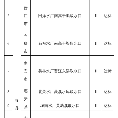
晋
5
江
田洋水厂南高干渠取水口
Ⅱ
达标
市
石
6
狮
石狮水厂南高干渠取水口
Ⅱ
达标
市
南
7
安
美林水厂晋江东溪取水口
Ⅱ
达标
市
惠
8
北关水厂菱溪水库取水口
Ⅱ
达标
安
各
9
城南水厂黄塘溪取水口
Ⅱ
达标
县
县