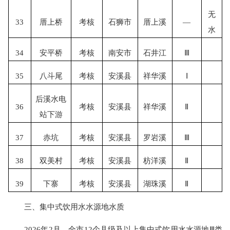
无
33
厝上桥
考核
石狮市
厝上溪
—
水
34
安平桥
考核
南安市
石井江
Ⅲ
35
八斗尾
考核
安溪县
祥华溪
Ⅰ
后溪水电
36
考核
安溪县
祥华溪
Ⅱ
站下游
37
赤坑
考核
安溪县
罗岩溪
Ⅲ
38
双美村
考核
安溪县
枋洋溪
Ⅱ
39
下寨
考核
安溪县
湖珠溪
Ⅱ
三、集中式饮用水水源地水质
2026年2月，全市12个县级及以上集中式饮用水水源地Ⅲ类