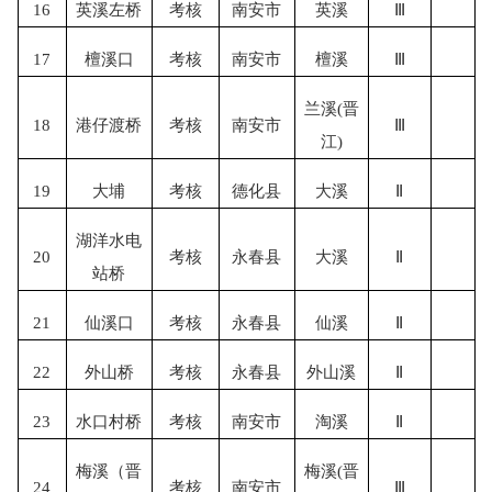
16
英溪左桥
考核
南安市
英溪
Ⅲ
17
檀溪口
考核
南安市
檀溪
Ⅲ
兰溪
(晋
18
港仔渡桥
考核
南安市
Ⅲ
江)
19
大埔
考核
德化县
大溪
Ⅱ
湖洋水电
20
考核
永春县
大溪
Ⅱ
站桥
21
仙溪口
考核
永春县
仙溪
Ⅱ
22
外山桥
考核
永春县
外山溪
Ⅱ
23
水口村桥
考核
南安市
淘溪
Ⅱ
梅溪（晋
梅溪
(晋
24
考核
南安市
Ⅲ