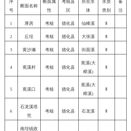
序
断面属
考核县
所在水
水质
备
断面名称
号
性
区
体
类别
注
1
厚房
考核
德化县
仙峰溪
Ⅱ
2
丘埕
考核
德化县
大张溪
Ⅱ
3
黄沙濑
考核
德化县
街面溪
Ⅱ
蕉溪
(大
4
蕉溪村
考核
德化县
Ⅱ
樟溪)
蕉溪
(大
5
蕉溪口
考核
德化县
Ⅱ
樟溪)
石龙溪塔
6
考核
德化县
石龙溪
Ⅱ
兜
南埕镇政