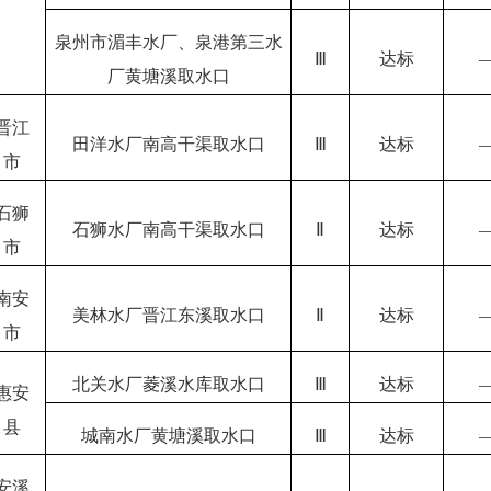
泉州市湄丰水厂、泉港第三水
Ⅲ
达标
厂黄塘溪取水口
晋江
田洋水厂南高干渠取水口
Ⅲ
达标
市
石狮
石狮水厂南高干渠取水口
Ⅱ
达标
市
南安
美林水厂晋江东溪取水口
Ⅱ
达标
市
北关水厂菱溪水库取水口
Ⅲ
达标
惠安
县
城南水厂黄塘溪取水口
Ⅲ
达标
安溪