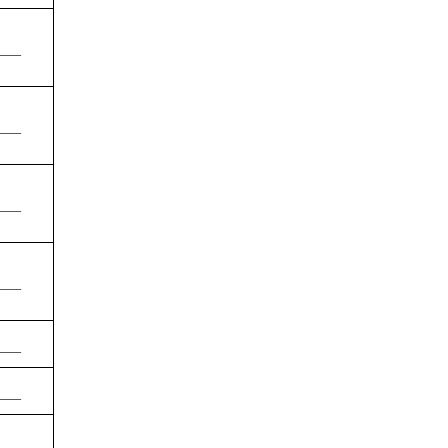
——
——
——
——
——
——