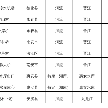
冷水坑桥
德化县
河流
晋江
龙山村
永春县
河流
晋江
长岸桥
永春县
河流
晋江
军村桥
南安市
河流
晋江
炉星村
洛江区
河流
晋江
蓉大桥
南安市
河流
晋江
水库出口
惠安县
特定（湖库）
惠女水库
水库库心
惠安县
特定（湖库）
惠女水库
苑村上游
安溪县
河流
九龙江