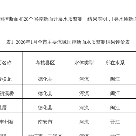
国控断面和
28
个省控断面开展水质监测
，
结果表明，
Ⅰ类水质断
表
1 202
6
年
1
月全市主要流域国控断面水质监测结果评价表
面名称
考核县区
水体类型
所在水系
泰横龙
德化县
河流
闽江
初溪桥
德化县
河流
闽江
尾厝
德化县
河流
闽江
丰州桥
南安市
河流
晋江