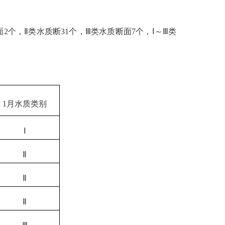
面
2
个，
Ⅱ类水质断
31
个，
Ⅲ类水质断面
7
个，
Ⅰ～Ⅲ类
1月水质类别
Ⅰ
Ⅱ
Ⅱ
Ⅱ