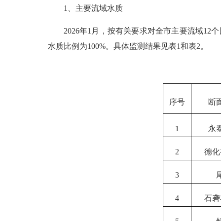
1、主要流域水质
202
6
年
1
月，按有关要求对全市主要流域
1
2
个
水质比例为
100
%
。具体监测结果见表
1和表2。
序号
断
1
永
2
德化
3
4
石砻