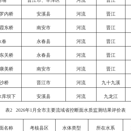
鲟埔
晋江市、丰泽区
河流
晋江
罗内桥
安溪县
河流
晋江
霞东桥
南安市
河流
晋江
永春
永春县
河流
晋江
东关桥
永春县
河流
晋江
康美桥
南安市
河流
晋江
沙桥
晋江市
河流
九十九溪
水库坝下
安溪县
河流
九龙江
表
2
2026
年
1
月全市主要流域省控断面水质监测结果评价表
面名称
考核县区
水体类型
所在水系