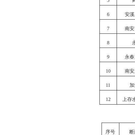
5
6
安溪
7
南安
8
9
永春
10
南安
11
加
12
上存
序号
断