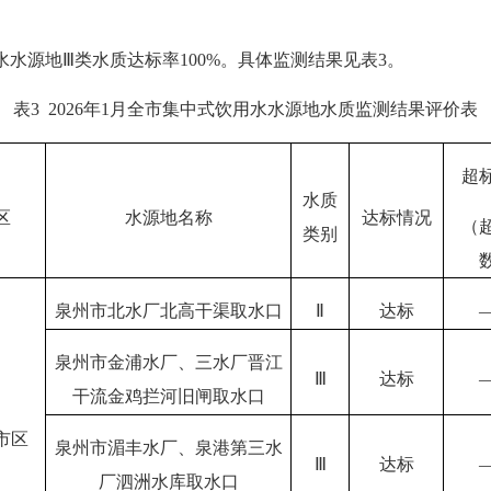
水水源地Ⅲ类水质达标率100%。具体监测结果见表3。
表
3
2026
年
1
月
全
市集中式饮用水水源地水质
监测结果评价表
超
水质
区
水源地名称
达
标情况
（
类别
泉州市北水厂北高干渠取水口
Ⅱ
达标
泉州市金浦水厂、三水厂晋江
Ⅲ
达标
干流金鸡拦河旧闸取水口
市区
泉州市湄丰水厂、泉港第三水
Ⅲ
达标
厂泗洲水库取水口