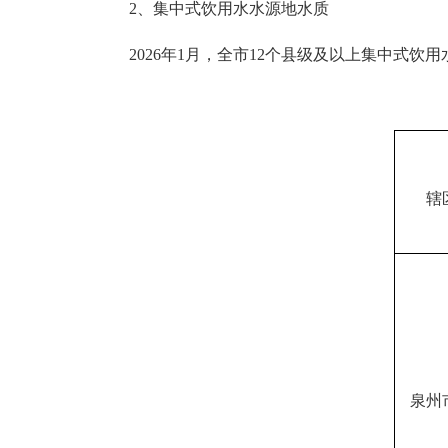
2、集中式饮用水水源地水质
202
6
年
1
月，全市
12个县级及以上集中式饮用
辖
泉州