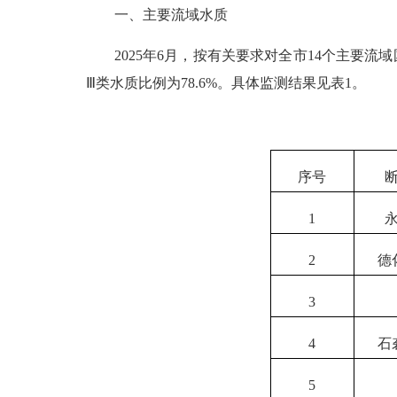
一
、
主要流域水质
202
5
年
6
月
，
按有关要求对全市
14个主要流
Ⅲ
类
水质比例为
78.6
%
。
具体监测结果见表
1。
序号
1
2
德
3
4
石
5