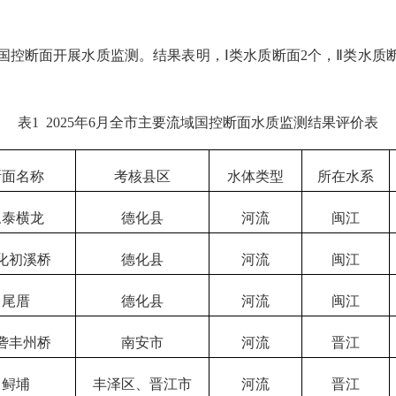
域国控断面开展水质监测
。结果表明
，
Ⅰ
类
水质断面
2
个
，
Ⅱ
类
水质
表
1
2025
年
6
月全市主要流域国控断面水质监测结果评价表
断面名称
考核县区
水体
类
型
所在水系
永泰横龙
德化县
河流
闽江
化初溪桥
德化县
河流
闽江
尾厝
德化县
河流
闽江
砻丰州桥
南安市
河流
晋江
鲟埔
丰泽区、晋江市
河流
晋江