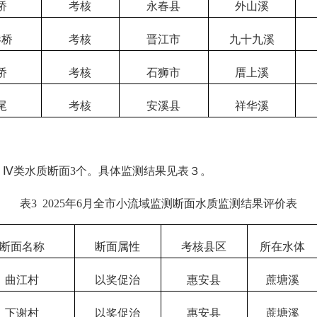
桥
考核
永春县
外山溪
港桥
考核
晋江市
九十九溪
桥
考核
石狮市
厝上溪
尾
考核
安溪县
祥华溪
，
Ⅳ类
水质断面
3
个
。
具体监测结果见表
３
。
表
3
202
5
年
6
月全市
小流域监测断面
水质监测结果评价表
断面名称
断面属性
考核县区
所在水体
曲江村
以奖促治
惠安县
蔗塘溪
下谢村
以奖促治
惠安县
蔗塘溪