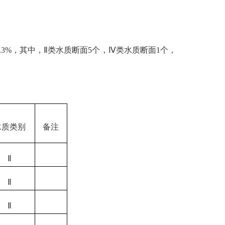
.3
%
，其中，
Ⅱ
类
水质断面
5
个，
Ⅳ
类
水质断面
1
个
，
水质类别
备注
Ⅱ
Ⅱ
Ⅱ