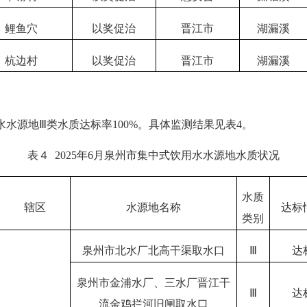
鲤鱼穴
以奖促治
晋江市
湖漏溪
杭边村
以奖促治
晋江市
湖漏溪
水水源地Ⅲ类水质达标率100%。具体监测结果见表
4
。
表４
202
5
年
6
月泉州市集中式饮用水水源地水质状况
水质
辖区
水源地名称
达
标
类
别
泉州市北水厂北高干渠取水口
Ⅲ
达
泉州市金浦水厂、三水厂晋江干
Ⅲ
达
流金鸡拦河旧闸取水口