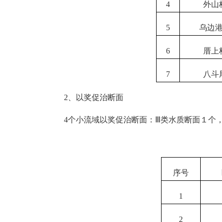
4
外山
5
乌边
6
厝上
7
八斗
2、
以奖促
治
断面
4个小流域以奖促治断面
：
Ⅲ
类
水质断面
１
个
序号
1
2