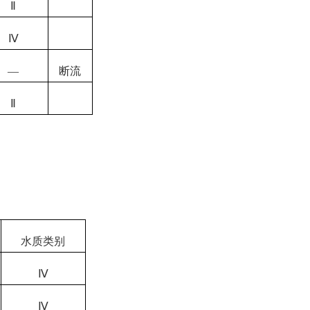
Ⅱ
Ⅳ
—
断流
Ⅱ
水质类别
Ⅳ
Ⅳ