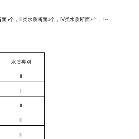
断面
5
个，
Ⅲ
类
水质断面
4
个，
Ⅳ
类
水质断面
3
个，
Ⅰ～
水质类别
Ⅱ
Ⅰ
Ⅱ
Ⅲ
Ⅲ