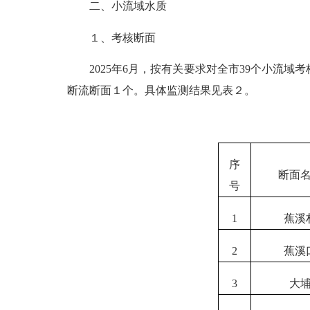
二、
小流域水质
１、考核断面
202
5
年
6
月
，按
有关
要求对全市
39个小流域
断流断面１个
。
具体监测结果见表
２
。
序
断面
号
1
蕉溪
2
蕉溪
3
大