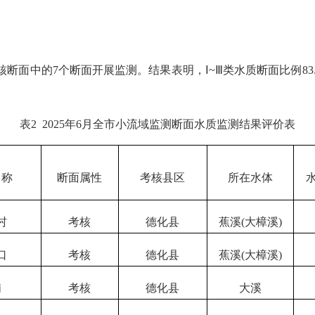
考核断面中的
7
个断面开展监测。
结果表明
，
Ⅰ
~
Ⅲ
类
水质断面比例
83
表
2
202
5
年
6
月全市
小流域监测断面
水质监测结果评价表
名称
断面属性
考核县区
所在水体
村
考核
德化县
蕉溪(大樟溪)
口
考核
德化县
蕉溪(大樟溪)
埔
考核
德化县
大溪