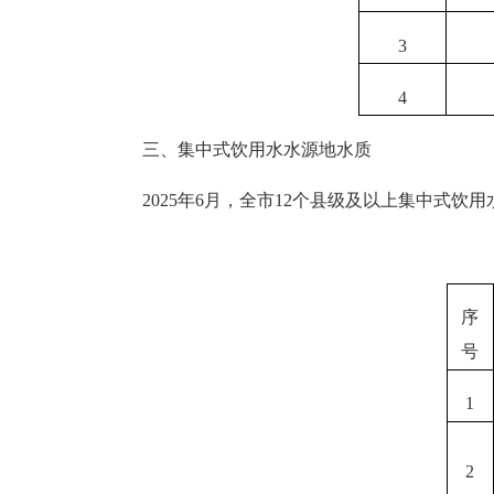
3
4
三
、集中式饮用水水源地水质
202
5
年
6
月，全市
12个县级及以上集中式饮用
序
号
1
2