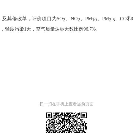
）及其修改单，评价项目为
SO
、
NO
、
PM
、
PM
、
CO
和
2
2
10
2.5
天
，轻度污染
1天，
空气质量达标天数比例
96.7
%
。
扫一扫在手机上查看当前页面