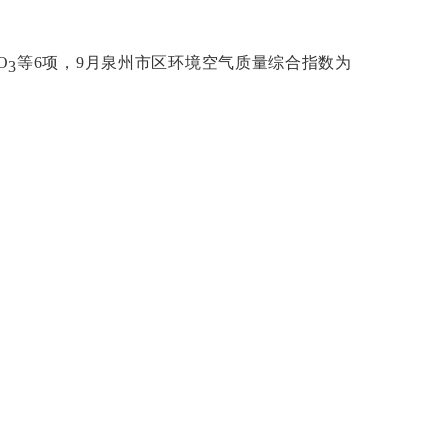
O
等
6
项，
9
月泉州市区环境空气质量综合指数为
3