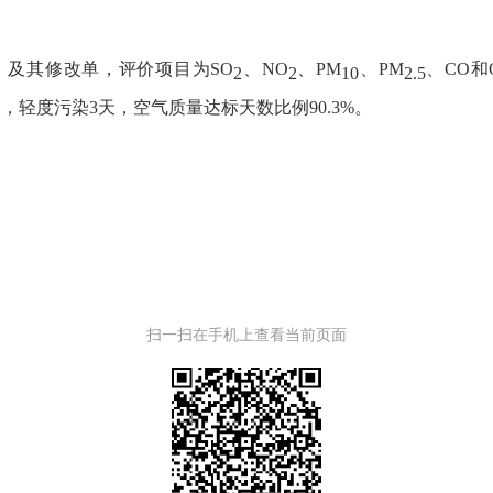
012）及其修改单，评价项目为SO
、
NO
、
PM
、
PM
、
CO和
2
2
10
2.5
天
，轻度污染
3天，
空气质量达标天数比例
90.3
%。
扫一扫在手机上查看当前页面