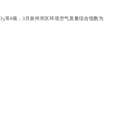
O
等
6项，
3
月泉州市区环境空气质量综合指数为
3