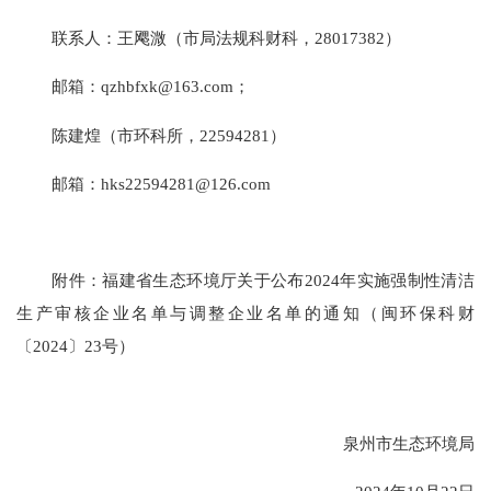
联系人：王飔溦（市局法规科财科，
28017382
）
邮箱：
qzhbfxk@163.com；
陈建煌
（市环科所，
22594281
）
邮箱：
hks22594281@126.com
附件：福建省生态环境厅关于公布
2024年实施强制性清洁
生产审核企业名单与调整企业名单的通知（闽环保科财
〔202
4
〕
23
号）
泉州市生态环境局