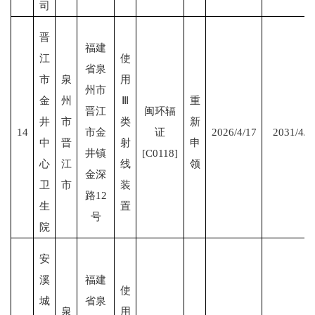
司
晋
福建
江
使
省泉
市
泉
用
州市
金
州
Ⅲ
重
晋江
闽环辐
井
市
类
新
14
市金
证
2026/4/17
2031/4/1
中
晋
射
申
井镇
[C0118]
心
江
线
领
金深
卫
市
装
路
12
生
置
号
院
安
溪
福建
使
城
省泉
泉
用