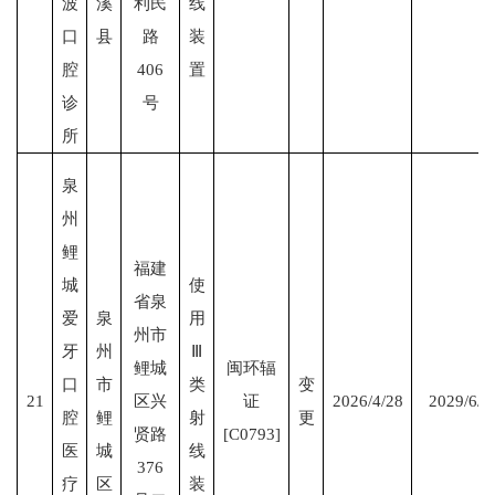
波
溪
利民
线
口
县
路
装
腔
406
置
诊
号
所
泉
州
鲤
福建
城
使
省泉
爱
泉
用
州市
牙
州
Ⅲ
鲤城
闽环辐
口
市
类
变
21
区兴
证
2026/4/28
2029/6/2
腔
鲤
射
更
贤路
[C0793]
医
城
线
376
疗
区
装