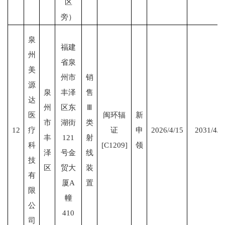
区
旁）
泉
福建
州
省泉
美
州市
销
源
泉
丰泽
售
达
州
区东
Ⅲ
医
闽环辐
新
市
湖街
类
12
疗
证
申
2026/4/15
2031/4/1
丰
121
射
科
[C1209]
领
泽
号金
线
技
区
贸大
装
有
厦A
置
限
幢
公
410
司