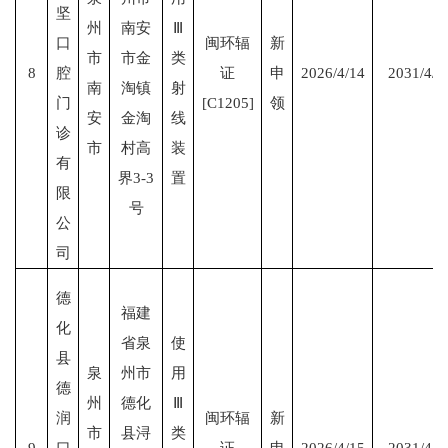
坚
州
南安
Ⅲ
口
闽环辐
新
市
市金
类
8
腔
证
申
2026/4/14
2031/4/1
南
淘镇
射
门
[C1205]
领
安
金淘
线
诊
市
村高
装
有
界
3-3
置
限
号
公
司
德
福建
化
省泉
使
县
泉
州市
用
德
州
德化
Ⅲ
润
闽环辐
新
市
县浔
类
9
口
证
申
2026/4/15
2031/4/1