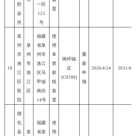
腔
一区
置
诊
123
所
号
泉
福建
使
州
泉
省泉
用
市
州
州市
Ⅲ
重
闽环辐
洛
市
洛江
类
新
18
证
2026/4/24
2031/4/2
江
洛
区马
射
申
[C0188]
区
江
甲镇
线
领
医
区
南街
装
院
14号
置
德
化
福建
使
县
泉
省泉
用