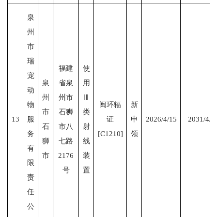
泉
州
市
瑞
福建
使
宠
泉
省泉
用
动
州
州市
Ⅲ
物
闽环辐
新
市
石狮
类
13
服
证
申
2026/4/15
2031/4/1
石
市八
射
务
[C1210]
领
狮
七路
线
有
市
2176
装
限
号
置
责
任
公