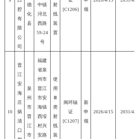
德
中镇
射
腔
[C1206]
领
化
浔北
线
有
县
西路
装
限
59-24
置
公
号
司
福建
晋
省泉
江
州市
使
安
泉
晋江
用
海
州
市安
Ⅲ
庄
闽环辐
新
市
海镇
类
10
炳
证
申
2026/4/15
2031/4/1
晋
西垵
射
清
[C1207]
领
江
村兴
线
口
市
安路
装