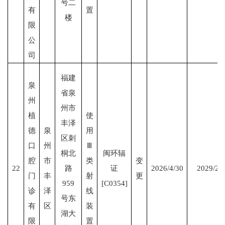
号二
有
置
楼
限
公
司
福建
泉
省泉
州
州市
植
使
丰泽
德
泉
用
区刺
口
州
Ⅲ
桐北
闽环辐
腔
市
类
变
22
路
证
2026/4/30
2029/2/
门
丰
射
更
959
[C0354]
诊
泽
线
号东
有
区
装
湖大
限
置