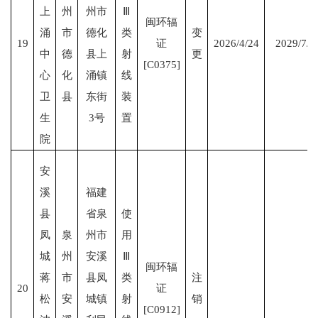
上
州
州市
Ⅲ
闽环辐
涌
市
德化
类
变
19
证
2026/4/24
2029/7/1
中
德
县上
射
更
[C0375]
心
化
涌镇
线
卫
县
东街
装
生
3号
置
院
安
溪
福建
县
省泉
使
凤
泉
州市
用
城
州
安溪
Ⅲ
闽环辐
蒋
市
县凤
类
注
20
证
松
安
城镇
射
销
[C0912]