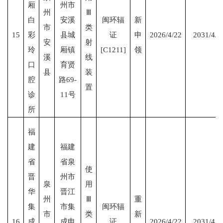
厢
州市
州
Ⅲ
白
安溪
闽环辐
新
市
类
15
彩
县城
证
申
2026/4/22
2031/4/2
安
射
玲
厢镇
[C1211]
领
溪
线
口
育贤
县
装
腔
路
69-
置
诊
11号
所
福
建
福建
省
省泉
使
晋
州市
泉
用
华
晋江
州
Ⅲ
重
集
市集
闽环辐
市
类
新
16
成
成电
证
2026/4/22
2031/4/2