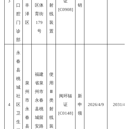
3
证
口
丰
区体
射
销
[C0908]
腔
泽
育街
线
门
区
179
装
诊
号
置
部
永
春
县
福建
使
桃
泉
省泉
用
城
州
州市
Ⅲ
社
闽环辐
新
市
永春
类
4
区
证
申
2026/4/9
2031/4/
永
县桃
射
卫
[C0148]
领
春
城留
线
生
县
安路
装