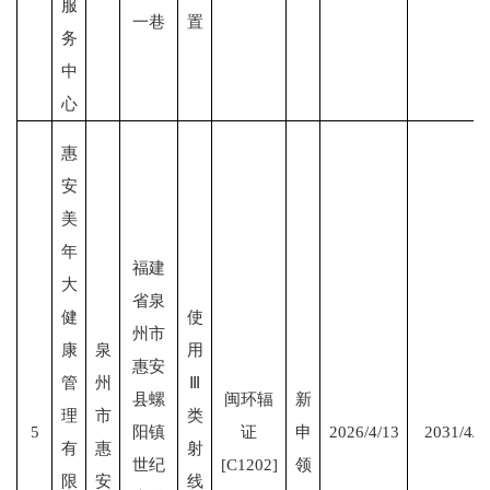
服
一巷
置
务
中
心
惠
安
美
年
福建
大
省泉
健
使
州市
康
泉
用
惠安
管
州
Ⅲ
县螺
闽环辐
新
理
市
类
5
阳镇
证
申
2026/4/13
2031/4/1
有
惠
射
世纪
[C1202]
领
限
安
线