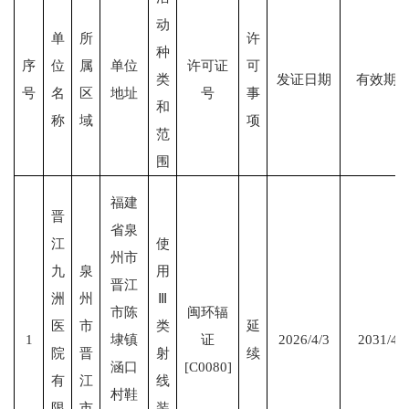
动
单
所
许
种
序
位
属
单位
许可证
可
类
发证日期
有效期
号
名
区
地址
号
事
和
称
域
项
范
围
福建
晋
省泉
江
使
州市
九
泉
用
晋江
洲
州
Ⅲ
市陈
闽环辐
医
市
类
延
1
埭镇
证
2026/4/3
2031/4/
院
晋
射
续
涵口
[C0080]
有
江
线
村鞋
限
市
装