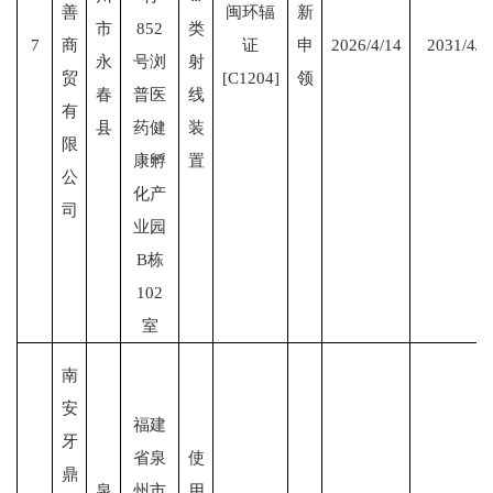
善
闽环辐
新
市
852
类
7
商
证
申
2026/4/14
2031/4/1
永
号浏
射
贸
[C1204]
领
春
普医
线
有
县
药健
装
限
康孵
置
公
化产
司
业园
B栋
102
室
南
安
福建
牙
省泉
使
鼎
泉
州市
用