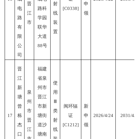
晋
射
申
电
路科
[C0338]
江
线
领
路
学园
市
装
有
联华
置
限
大道
公
88号
司
晋
福建
江
省泉
使
新
州市
泉
用
塘
晋江
州
Ⅲ
曾
市新
闽环辐
新
市
类
17
栋
塘街
证
申
2026/4/24
2031/4/2
晋
射
杰
道沙
[C1212]
领
江
线
口
塘南
市
装