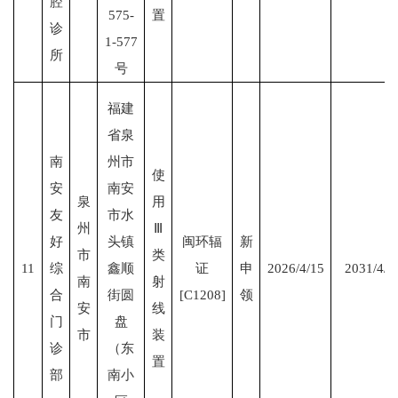
腔
575-
置
诊
1-577
所
号
福建
省泉
南
州市
使
安
南安
泉
用
友
市水
州
Ⅲ
好
头镇
闽环辐
新
市
类
11
综
鑫顺
证
申
2026/4/15
2031/4/1
南
射
合
街圆
[C1208]
领
安
线
门
盘
市
装
诊
（东
置
部
南小