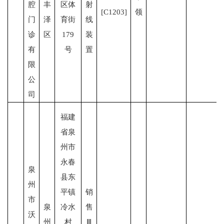
腔
丰
区体
射
[C1203]
领
门
泽
育街
线
诊
区
179
装
有
号
置
限
公
司
福建
省泉
州市
永春
泉
县东
州
平镇
销
市
泉
冷水
售
沃
州
村
Ⅲ