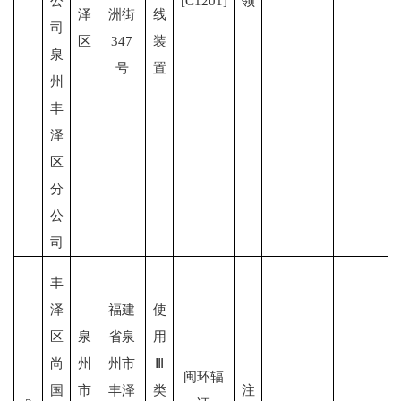
公
[C1201]
领
泽
洲街
线
司
区
347
装
泉
号
置
州
丰
泽
区
分
公
司
丰
泽
福建
使
区
泉
省泉
用
尚
州
州市
Ⅲ
闽环辐
国
市
丰泽
类
注