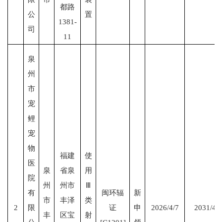
都路
公
置
1381-
司
11
泉
州
市
宠
鲤
宠
物
福建
使
医
泉
省泉
用
院
州
州市
Ⅲ
有
闽环辐
新
市
丰泽
类
2
限
证
申
2026/4/7
2031/4/
丰
区宝
射