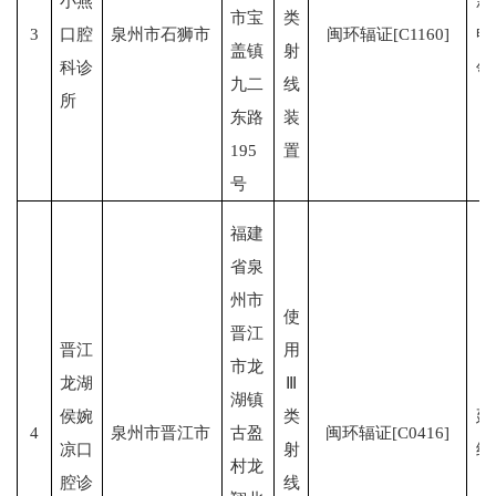
小燕
新
市宝
类
3
口腔
泉州市石狮市
闽环辐证[C1160]
申
盖镇
射
科诊
领
九二
线
所
东路
装
195
置
号
福建
省泉
州市
使
晋江
晋江
用
市龙
龙湖
Ⅲ
湖镇
侯婉
类
延
4
泉州市晋江市
古盈
闽环辐证[C0416]
凉口
射
续
村龙
腔诊
线