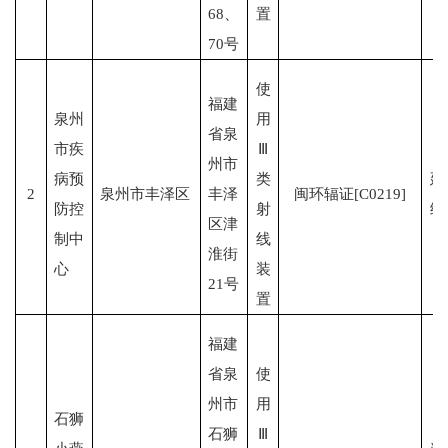
68、
置
70号
使
福建
泉州
用
省泉
市疾
Ⅲ
州市
病预
类
延
2
泉州市丰泽区
丰泽
闽环辐证[C0219]
防控
射
续
区津
制中
线
淮街
心
装
21号
置
福建
省泉
使
州市
用
石狮
石狮
Ⅲ