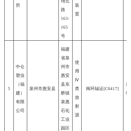
翔北
所
装
路
置
163-
165
号
福建
省泉
使
中仑
州市
用
塑业
惠安
Ⅳ
（福
县东
延
5
泉州市惠安县
类
闽环辐证[C0417]
建）
桥镇
续
放
有限
泉惠
射
公司
石化
源
工业
园区