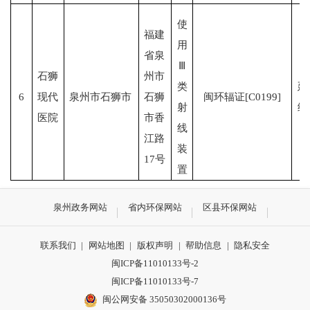
使
福建
用
省泉
Ⅲ
石狮
州市
类
延
6
现代
泉州市石狮市
石狮
闽环辐证[C0199]
射
续
医院
市香
线
江路
装
17号
置
泉州政务网站
省内环保网站
区县环保网站
联系我们
|
网站地图
|
版权声明
|
帮助信息
|
隐私安全
闽ICP备11010133号-2
闽ICP备11010133号-7
闽公网安备 35050302000136号