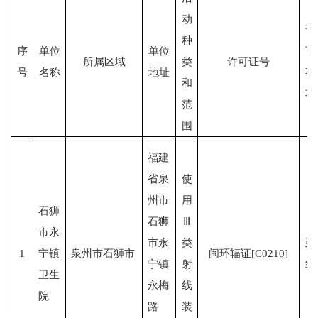
动
许
种
序
单位
单位
可
所属区域
类
许可证号
号
名称
地址
事
和
项
范
围
福建
省泉
使
州市
用
石狮
石狮
Ⅲ
市永
市永
类
延
1
宁镇
泉州市石狮市
闽环辐证[C0210]
宁镇
射
续
卫生
永梅
线
院
路
装