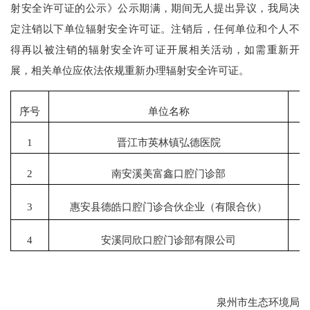
射安全许可证的公示》公示期满，期间无人提出异议，我局决
定注销以下单位辐射安全许可证。注销后，任何单位和个人不
得再以被注销的辐射安全许可证开展相关活动，如需重新开
展，相关单位应依法依规重新办理辐射安全许可证。
序号
单位名称
1
晋江市英林镇弘德医院
闽
2
南安溪美富鑫口腔门诊部
闽
3
惠安县德皓口腔门诊合伙企业（有限合伙）
闽
4
安溪同欣口腔门诊部有限公司
闽
泉州市生态环境局