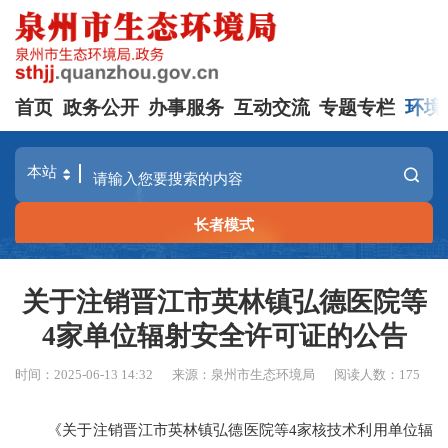
首页
政务公开
办事服务
互动交流
专题专栏
环境
长者模式
关于注销晋江市英林镇弘德医院等
4家单位辐射安全许可证的公告
时间：2025-06-13 14:32
来源：泉州市生态环境局
阅读人数：
175
《关于注销
晋江市英林镇弘德医院
等
4家
核技术利用单位辐