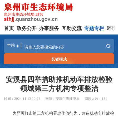
首页
政务公开
办事服务
互动交流
专题专栏
环境
长者模式
安溪县四举措助推机动车排放检验
领域第三方机构专项整治
时间：2024-11-12 10:24
来源：安溪生态环境局
阅读人数：
131
为严厉打击第三方机构弄虚作假行为，营造机动车排放检