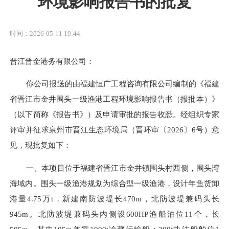
环境影响报告书的批复
时间：2026-05-11 19:44
晋江晋金港务有限公司
：
你公司报送的由
福建恒广工程咨询有限公司
编制的《
福建
省晋江市金井围头一级渔港工程
环境影响报告书（报批本）》
（以下简称《报告书》）及申请审批的报告收悉。经组织专家
评审并征求泉州市
晋江
生态环境局（
晋环
审
〔
2026
〕
6
号
）意
见，现批复如下：
一、
本项目
位于福建省晋江市金井镇围头村西侧，围头湾
海域内
。围头一级渔港规划为综合型一级渔港，设计年鱼货卸
港量
4.75万
t
，新建南防波堤长
470m，北防波堤兼码头长
945m。北防波堤兼码头内侧设600HP渔船泊位11个，长