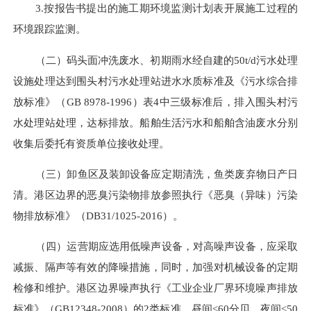
3.按报告书提出的施工期环境监测计划表开展施工过程的
环境跟踪监测。
（二）
码头面冲洗废水、初期雨水
经自建的
50t/d污水处理
设施处理达到围头村污水处理站进水水质标准及《污水综合排
放标准》（GB 8978-1996）表4中三级标准后，排入围头村污
水处理站处理，达标排放。
船舶生活污水
和
船舶含油废水
分别
收集后委托有资质单位接收处理。
（三）卸鱼区及装卸设备应定期清洗，鱼类废弃物日产日
清。
港区边界的恶臭污染物排放参照执行《恶臭（异味）污染
物排放标准》（
DB31/1025-2016）。
（四）运营期应选用低噪声设备，对高噪声设备，应采取
减振、隔声等
有效的
降噪措施，同时，加强对机械设备的定期
检修和维护。港区边界噪声执行《工业企业厂界环境噪声排放
标准》（
GB12348-2008）的
2
类标准
，昼间
≤6
0
分贝、夜间
≤5
0