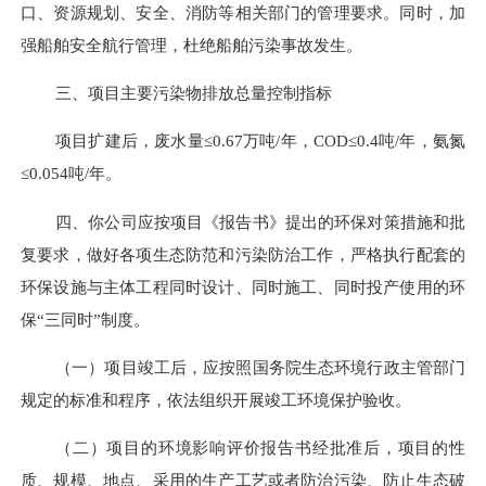
口、
资源
规划、安全、消防等相关部门的管理要求。同时，加
强船舶安全航行管理，杜绝船舶污染事故发生。
三、项目主要污染物排放总量控制指标
项目扩建后，
废水量
≤
0.67
万吨
/年，COD≤0.
4
吨
/年，氨氮
≤0.0
54
吨
/年。
四、
你公司应按项目《报告书》提出的环保对策措施和批
复要求，做好各项生态防范和污染防治工作，严格执行配套的
环保设施与主体工程同时设计、同时施工、同时投产使用的环
保
“三同时”制
度。
（一）项目竣工后，应按照国务院生态环境行政主管部门
规定的标准和程序，依法组织开展竣工环境保护验收。
（
二
）项目的环境影响评价报告书经批准后，项目的性
质、规模、地点、采用的生产工艺或者防治污染、防止生态破