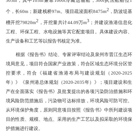
505m，其中105m兼靠1000t冷藏运输船；300t执法船舶位1
2
个，长60m；新建栈桥97m。
项目
疏浚面积
8475m
，防波堤基
2
3
槽开挖
79820m
，开挖量共计
44.09万m
；并建设渔港信息化
工程、环保工程、水电设施等其它配套项目。
具体建设内容、
生产设备和工艺等以报告书核定为准。
根据《报告书》结论、专家评审结论及泉州市
晋江
生态环
境局意见，项目符合国家产业政策，符合区域生态环境分区管
控
要求，
符合《福建省渔港布局与建设规划（
2020-2025
年）》《泉州港总体规划（2020-2035年）》
；项目建设和生
产在全面落实《报告书》及批复提出的各项污染防治措施和环
境风险防范措施后，污染物可达标排放，环境风险可防可控。
从环境保护角度，原则同意项目按照《报告书》中所列建设项
目的性质、规模、地点、采用的生产工艺以及拟采取的环境保
护措施进行建设。