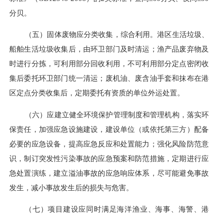
分贝。
（五）
固体废物应分类收集，综合利用。港区生活垃圾、
船舶生活垃圾收集后，由环卫部门及时清运；渔产品废弃物及
时进行分拣，可利用部分回收利用，
不可利用部分定点
密闭
收
集后委托环卫部门统一清运
；废机油、废含油手套和抹布在港
区定点分类收集后
，
定期委托有资质的单位
外运
处置
。
（六）
应建立健全环境保护管理制度和管理机构，落实环
保责任，加强应急设施建设，建设单位（或依托第三方）配备
必要的应急设备，提高应急反应和
处置
能力；强
化风险防范意
识，制订
突发性污染事故的应急预案和防范措施
，定期进行应
急处置演练，建立溢油事故的应急响应体系，尽可能避免事故
发生，减小事故发生后的损失与危害
。
（七）项目建设应同时满足海洋
渔业
、海事、
海警、
港