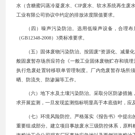
水（含糖蜜闪蒸冷凝废水、
CIP废水、软水系统再生
工业有限公司
协议中约定的排放浓度限值要求。
（四）
噪声污染防治
。选用低噪声设备，合理布
（
GB12348-2008）
3
类标准
要求
。
（五）
固体废物污染防治。
按固废
“资源化、减量
般固废暂存场所应符合《一般工业固体废物贮存和填埋
执行危废处置转移联单管理制度。厂内危废暂存场所须符
晒、防流失、防渗漏等工作。
（六）地下水及土壤污染防治。采取分区防渗措施
求开展监测，一旦发现监测指标明显高于本底值时，应
（七）
环境风险防控。
严格落实
《报告书》
中提出
重要组成部分。
建立
项目事故废水三级防控体系，原料