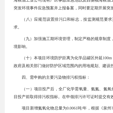
海粮油工业公司现有厂区事故应急池以及西侧福海粮油
突发环境事件应急预案并上报备案
，同时要
定期开展突
（八）应规范设置排污口和标志，按监测
规范
要求
求。
（
九
）加强施工期环境管理，制定严格的规章制度
境影响。
（十）本项目环境防护距离为
化学品罐区外延
100
政府及相关部门做好防护区域范围内的用地规划、建设
四、需申购的主要污染物排污权指标：
（一）项目投产后，全厂化学需氧量、氨氮、氮氧
目投产前取得排污权指标。在申领排污许可证时提交有
项目新增氮氧化物总量为
0.0061吨/年，根据