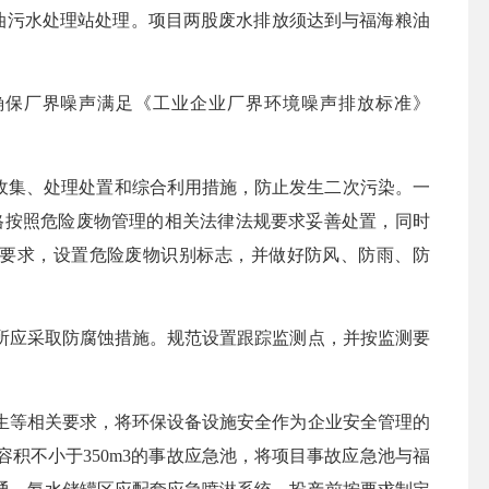
油污水处理站处理。项目两股废水排放须达到与
福海粮油
确保
厂界噪声
满足
《工业企业厂界环境噪声排放标准》
收集、处理处置和综合利用措施，防止发生二次污染。一
物要严格按照危险废物管理的相关法律法规要求妥善处置，同时
规定要求，设置危险废物识别标志，并做好防风、防雨、防
所
应
采取防腐蚀
措施。规范
设置跟踪监测点，并按监测要
生等相关要求，将环保设备设施安全作为企业安全管理的
容积不小于
350m3的事故应急池，将项目事故应急池与福