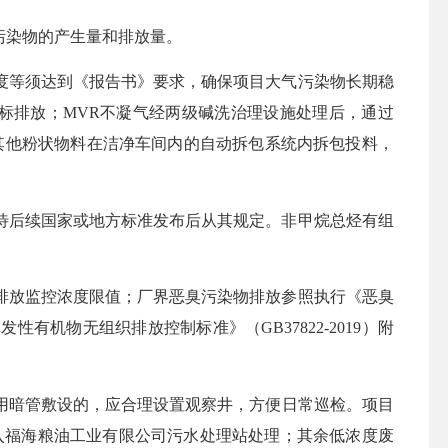
污染物的产生量和排放量。
度等须达到《报告书》要求，确保项目
大气污染物长期稳
达标排放；MVR不凝气经两级碱洗治理设施处理后，通过
，其他粉状物料在洁净车间内的自动拆包系统内拆包投料，
2标准值，待后续国家或地方标准发布后从其规定。非甲烷总烃有组
2中无组织排放监控浓度限值；厂界恶臭污染物排放参照执行《恶臭
性有机物无组织排放控制标准》（GB37822-2019）附
用暗管敷设的，
应
合理设置观察井，方便日常巡检。
项目
入
福海粮油工业有限公司污水处理站
处理
；其余低浓度废