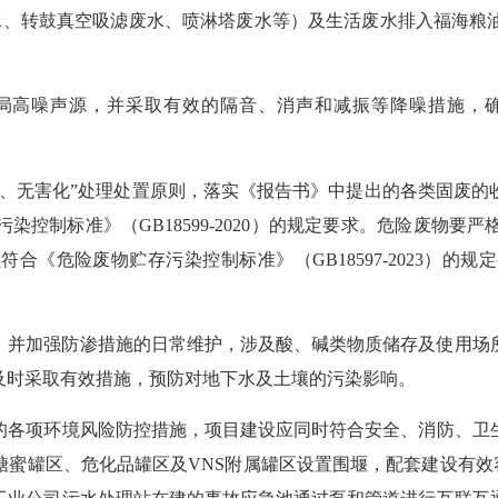
废水、转鼓真空吸滤废水、喷淋塔废水等）及生活废水排入福海粮
局高噪声源，并采取有效的隔音、消声和减振等降噪措施，
化、无害化”处理处置原则，落实《
报告书
》中提出的各类固废的
污染控制标准》（
GB18599-2020）的规定要求。危险废
合《危险废物贮存污染控制标准》（GB18597-2023）的
，并加强防
渗措施的日常维护
，涉及酸、碱类物质储存及使用场
及时采取有效措施，预防对地下水及土壤的污染影响。
的各项环境风险防控措施，项目建设应同时符合安全、消防、卫
糖蜜罐区、危化品罐区及
VNS附属罐区设置围堰
，
配套建设有效