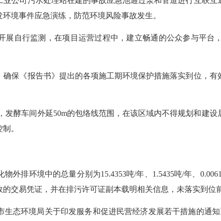
工业公司污水处理站在建的事故应急池通过泵和管道进行互联互
发环境事件应急演练
，
防范环境风险事故发生。
开展自行监测
，
在项目运营过程中，建立畅通的公众参与平台
，确保《
报告书
》提出的各项施工期环境保护措施落实到
位，有
m，发酵车间外延50m
的包络线范围，在该区域内不得规划和建设
控制。
化物外排环境中的总量分别为
15.4353吨/年、1.5435吨/
效的交易凭证，并在排污许可证副本载明相关信息，未落实到位
《泉州市生态环境局关于印发服务和促进民营经济发展若干措施的通知