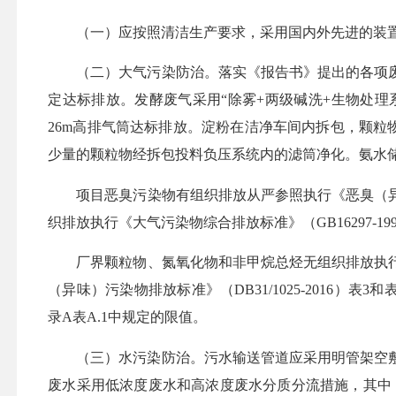
（一）
应按照清洁生产要求，采用国内外先进的装
（二）大气污染防治。落实《报告书》提出的各项
定达标排放
。发酵废气采用
“除雾+两级碱洗+生物处理
26m高排气筒达标排放。淀粉在洁净车间内拆包，颗粒
少量的颗粒物经拆包投料负压系统内的滤筒净化。氨水
项目恶臭污染物有组织排放从严参照执行《恶臭（
织排放执行《大气污染物综合排放标准》（GB16297-1
厂界颗粒物、氮氧化物和非甲烷总烃
无组织排放执
（异味）污染物排放标准》（DB31/1025-2016）
录A表A.1中规定的限值。
（三）水污染防治。
污水输送管道应采用明管架空
废水采用低浓度废水和高浓度废水分质分流措施，其中