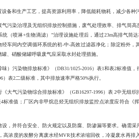
置设备和生产工艺，提高资源利用率，降低能耗物耗，减少各种
废气污染治理及无组织排放控制措施，废气处理效率、排气筒高
系统
（
喷淋+生物滴滤
）
”治理设施处理后，通过23m高排气筒
物经车间内空调循环系统的初-中-高效过滤器净化；除淀粉外
储罐、硝酸储罐呼吸废气应采取水封处理措施。
异味）污染物排放标准》（
DB31/1025-2016）表1和表
996）表2二级标准，其中排放速率严格50%执行。
行《大气污染物综合排放标准》（
GB16297-1996）表 
表3和表4标准值；厂区内非甲烷总烃无组织排放监控点浓度应符合《挥发
敷设，并符合安全、防火规定以及防腐、防渗漏等要求。确需采
，高浓度的发酵分离废水经
MVR技术浓缩回收，冷凝废水再排