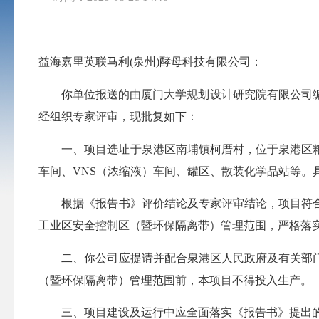
益海嘉里英联马利
(
泉州
)
酵母科技有限公司：
你单位报送的由厦门大学规划设计研究院有限公司
经
组织专家评审，
现
批复如下：
一、项目选址于
泉港区南埔镇柯厝村，
位于
泉港区
车间、VNS（
浓缩液
）
车间、罐区、散装化学品站等。
根据《
报告书
》评价结论
及
专家评审结论
，项目符
工业区安全控制区
（
暨环保隔离带
）
管理范围
，
严格落
二、
你公司应提请并配合
泉港区人民
政府及有关部
（暨环保隔离带）
管理范围前
，本项目不得
投入生产
。
三、
项目建设及运行中应全面落实《
报告书
》提出