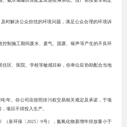
通。
氨水储罐区
应配套
应急喷淋系统
。投产前
按要求制定
，及时解决公众担忧的环境问题，满足公众合理的环境诉
效控制施工期间废水、废气、固废、噪声等产生的不良环
居住区、医院、学校等敏感目标，你单位应协助配合当地
年、0.0061吨/年。你公司应按照排污权交易相关规定及承诺，于项
前，项目不得投入生产。
》（泉环保〔2025〕9号），氮氧化物新增年排放量小于