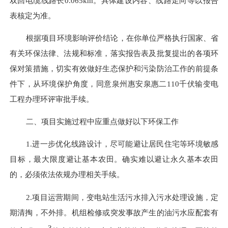
双回电缆线路长0.065km。
具体建设内容、线路走向等以报告
表核定为准。
根据项目环境影响评价结论，在你单位严格执行国家、省
有关环保法律、法规和标准，落实报告表及批复提出的各项环
保对策措施，切实有效做好生态保护和污染防治工作的前提条
件下，从环境保护角度，
同意泉州惠
安
泉惠二
110千伏输变电
工程办理环评审批手续
。
二、
项目实施过程中应重点做好以下环保工作
1.
进一步优化线路设计，尽可能避让居民住宅等环境敏感
目标，最大限度避让基本农田。确实难以避让永久基本农田
的，必须依法依规办理相关手续
。
2.项目运营期间，变电站生活污水
排入污水处理设施，
定
期清掏
，
不外排。机组检修或突发事故产生的油污水应配套有
3