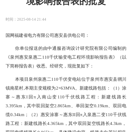
境影响报告表的批复
时间：2025-08-14 21:44
国网福建省电力有限公司
惠安
县供电公司：
你单位报送的由
中通服咨询设计研究院有限公司
编制的
《泉州
惠安泉惠二
110千伏
输变电
工程
环境影响报告表》（以
下简称报告表）收悉。经研究，现批复如下：
本项目
泉州
泉惠二
110千伏
变电站
位于泉州市惠安县辋川
镇南星村
,本期主变规模为2×63MVA
。
新建线路
包括：
（
1
）
涂
寨
～
惠东
I
回
π入南山变110千伏线路工程：新建线路长
3.395km，其中双回架空2.865km、单回架空0.19km、双回电
缆0.34km；（2）惠安涂寨
～
惠东
II
回
π入泉惠二变110千伏线
路工程：新建线路长4.365km，其中双回架空线路长4.3km，