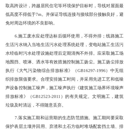
取高跨设计，跨越居民住宅等环境保护目标时，导线对屋面最
低高度不得低于7m
。
并保证导线连接与接续部分接触良好，避
免对周边环境的不良影响。
6.施工废水应处理达标后循环使用，不得外排；
线路
施工
生活污水纳入当地生活污水处理系统处理
，变电站
施工生活污
水经
临时
污水处理设施处理后定期清掏不外排。应采取施工场
地围挡、喷淋、洒水等有效措施控制施工扬尘。施工扬尘排放
执行《大气污染物综合排放标准》（
GB16297-1996）中无组
织排放限值要求。合理安排施工时间，并采用先进工艺和低噪
声设备控制施工噪声，施工噪声执行《建筑施工场界环境噪声
排放标准》（GB12523-2011）的有关规定。文明施工，建筑
垃圾及时清运，不得随意丢弃。
7.
落实施工期和运营期的生态防范措施。施工期间要采取
保护表层土壤并回用、弃渣和土石方临时堆场配套挡土墙、排