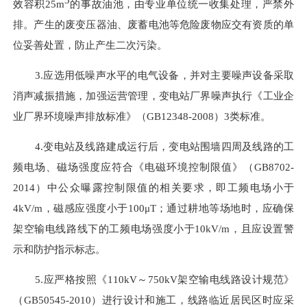
效容积
25m
的事故油池，由专业单位统一收集处理，严禁外
排。产生的废变压器油
、废蓄电池
等危险废物应交有资质的单
位妥善处置，防止产生二次污染。
3.应选用低噪声水平的电气设备，并对主要噪声设备采取
消声减振措施，加强运营管理，变电站厂界噪声执行《工业企
业厂界环境噪声排放标准》（GB12348-2008）3类标准。
4.
变电站及线路建成运行后，变电站围墙四周及线路的
工
频电场、磁场强度应符合《电磁环境控制限值》（
GB8702-
2014）中公众曝露控制限值的相关要求，即工频电场小于
4kV/m，磁感应强度小于100μT；
通过耕地等场地
时，应确保
架空输电线路线下的工频电场强度小于
10kV/m
，且
应设置警
示和防护指示标志。
5.
应严格按照《
110kV～750kV架空输电线路设计规范》
（GB50545-2010）进行设计和施工，线路临近居民区时应采