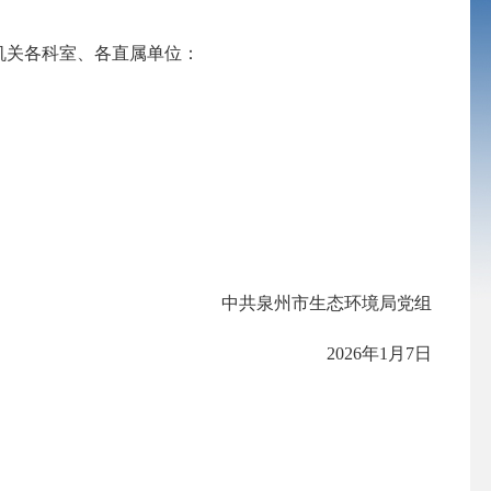
机关各科室、各直属单位：
中共泉州市生态环境局党组
202
6
年
1
月
7
日