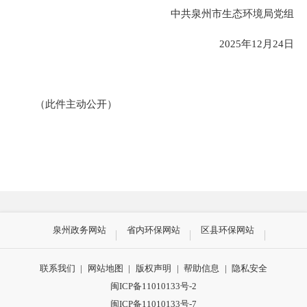
中共泉州市生态环境局党组
202
5
年
12
月
24
日
（此件
主动
公开）
泉州政务网站
省内环保网站
区县环保网站
联系我们
|
网站地图
|
版权声明
|
帮助信息
|
隐私安全
闽ICP备11010133号-2
闽ICP备11010133号-7