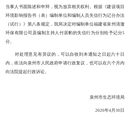
当事人
书面陈述和申辩
，视为放弃相关权利
。根据《建设项目
环境影响报告书（表）编制单位和编制人员失信行为记分办法
（试行）》第
八
条规定，我局决定对编制单位
福建省泉州清澈
环保有限公司
及编制主持人
付居豹
的失信行为分别给予记分
5
分。
对处理意见有异议的，可以自收到本通知之日起六十日
内，依法向泉州市人民政府申请行政复议，也可以在六个月内
向法院提起行政诉讼。
泉州市生态环境局
202
6
年
4
月
30
日