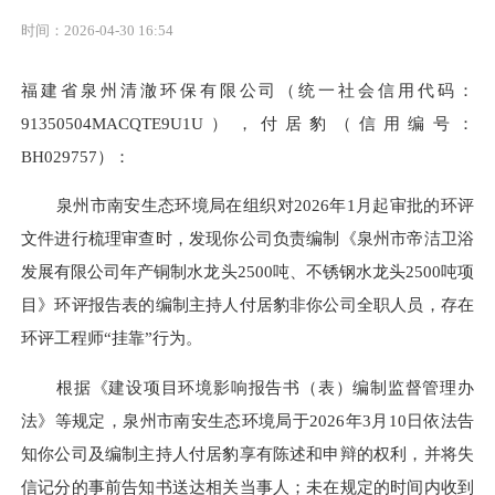
时间：2026-04-30 16:54
福建省泉州清澈环保有限公司
（统一社会信用代码：
9135050
4
MA
CQTE9U1U
）
，付居豹
（信用编号：
BH0
29757
）：
泉州市
南安
生态环境局在组织
对
2026年1月起审批的环评
文件进行梳理审查时，发现你公司负责编制《泉州市帝洁卫浴
发展有限公司年产铜制水龙头2500吨、不锈钢水龙头2500吨项
目》环评报告表的编制主持人付居豹非你公司全职人员，存在
环评工程师“挂靠”行为
。
根据《建设项目环境影响报告书（表）编制监督管理办
法》
等规定，
泉州市
南安
生态环境局于
202
6
年
3
月
10
日依法告
知
你
公司
及编制主持人
付居豹
享有陈述和申辩的权利，并将失
信记分的事前告知书送达相关当事人
；
未在规定的时间内
收到